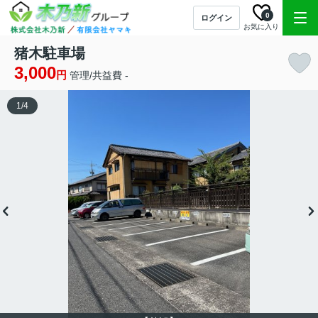
0
ログイン
お気に入り
猪木駐車場
3,000
円
管理/共益費 -
1
/
4