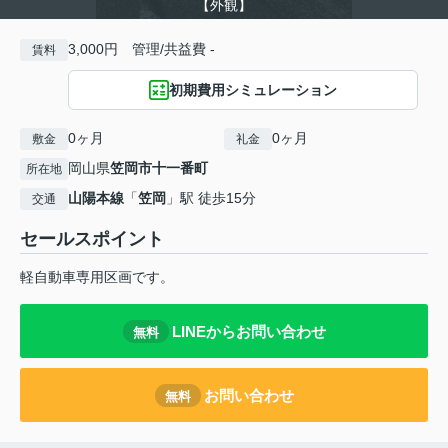
【外観】
3,000円 管理/共益費 -
賃料
初期費用シミュレーション
0ヶ月
0ヶ月
敷金
礼金
岡山県
笠岡市
十一番町
所在地
山陽本線
「
笠岡
」駅 徒歩15分
交通
セールスポイント
軽自動車専用区画です。
LINEからお問い合わせ
無料
お問い合わせ
無料