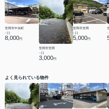
笠岡市中央町
笠岡市笠岡
- (-)
- (-)
- 
8,000
5,000
円
円
笠岡市笠岡
- (-)
3,000
円
よく見られている物件