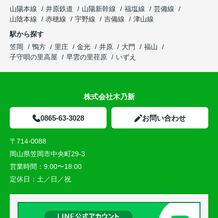
山陽本線
井原鉄道
山陽新幹線
福塩線
芸備線
山陰本線
赤穂線
宇野線
吉備線
津山線
駅から探す
笠岡
鴨方
里庄
金光
井原
大門
福山
子守唄の里高屋
早雲の里荏原
いずえ
株式会社木乃新
0865-63-3028
お問い合わせ
〒714-0088
岡山県笠岡市中央町29-3
営業時間：
9:00〜18:00
定休日：
土／日／祝