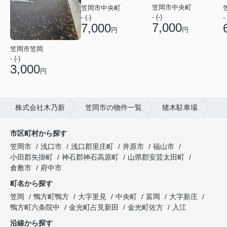
笠岡市中央町
笠岡市中央町
- (-)
- (-)
- 
7,000
7,000
円
円
笠岡市笠岡
- (-)
3,000
円
株式会社木乃新
笠岡市の物件一覧
猪木駐車場
市区町村から探す
笠岡市
浅口市
浅口郡里庄町
井原市
福山市
小田郡矢掛町
神石郡神石高原町
山県郡安芸太田町
倉敷市
府中市
町名から探す
笠岡
鴨方町鴨方
大字里見
中央町
富岡
大字新庄
鴨方町六条院中
金光町占見新田
金光町佐方
入江
沿線から探す