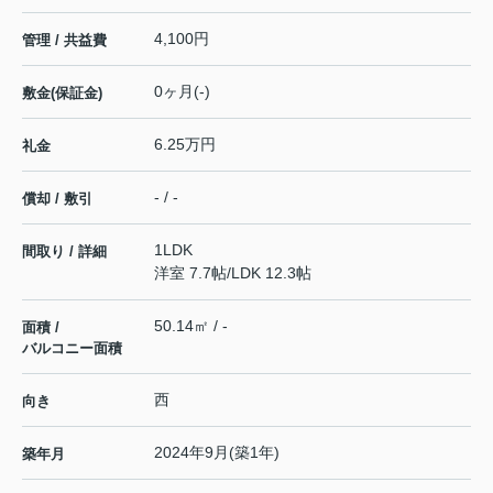
4,100円
管理 / 共益費
0ヶ月(-)
敷金(保証金)
6.25万円
礼金
- / -
償却 / 敷引
1LDK
間取り / 詳細
洋室 7.7帖
/
LDK 12.3帖
50.14㎡ / -
面積 /
バルコニー面積
西
向き
2024年9月(築1年)
築年月