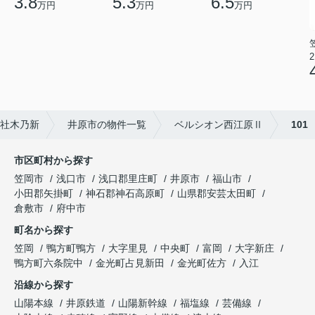
3.8
5.3
6.5
万円
万円
万円
2
社木乃新
井原市の物件一覧
ベルシオン西江原Ⅱ
101
市区町村から探す
笠岡市
浅口市
浅口郡里庄町
井原市
福山市
小田郡矢掛町
神石郡神石高原町
山県郡安芸太田町
倉敷市
府中市
町名から探す
笠岡
鴨方町鴨方
大字里見
中央町
富岡
大字新庄
鴨方町六条院中
金光町占見新田
金光町佐方
入江
沿線から探す
山陽本線
井原鉄道
山陽新幹線
福塩線
芸備線