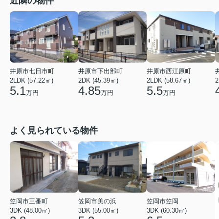
近隣の物件
井原市七日市町
井原市下出部町
井原市西江原町
2LDK (57.22㎡)
2DK (45.39㎡)
2LDK (58.67㎡)
2
5.1
4.85
5.5
万円
万円
万円
よく見られている物件
笠岡市三番町
笠岡市美の浜
笠岡市笠岡
3DK (48.00㎡)
3DK (55.00㎡)
3DK (60.30㎡)