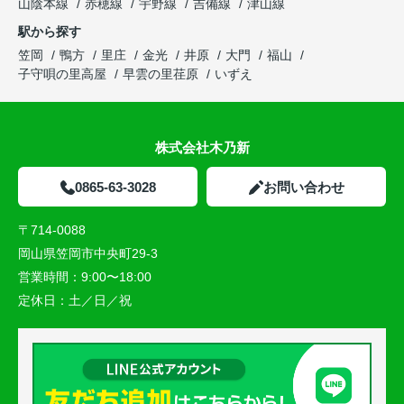
山陰本線
赤穂線
宇野線
吉備線
津山線
駅から探す
笠岡
鴨方
里庄
金光
井原
大門
福山
子守唄の里高屋
早雲の里荏原
いずえ
株式会社木乃新
0865-63-3028
お問い合わせ
〒714-0088
岡山県笠岡市中央町29-3
営業時間：
9:00〜18:00
定休日：
土／日／祝