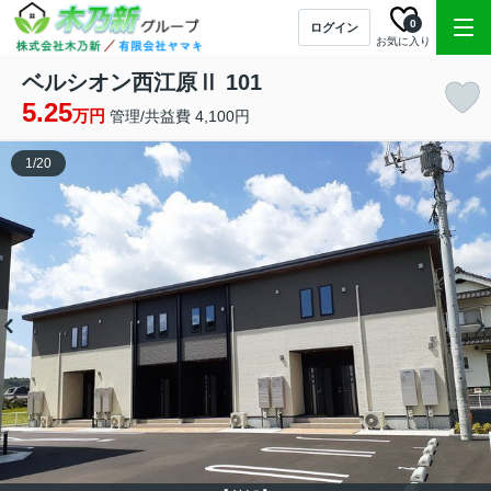
0
ログイン
お気に入り
ベルシオン西江原Ⅱ 101
5.25
万円
管理/共益費 4,100円
1
/
20