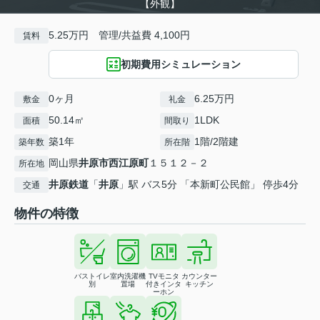
【外観】
5.25万円 管理/共益費 4,100円
賃料
初期費用シミュレーション
0ヶ月
6.25万円
敷金
礼金
50.14㎡
1LDK
面積
間取り
築1年
1階/2階建
築年数
所在階
岡山県
井原市
西江原町
１５１２－２
所在地
井原鉄道
「
井原
」駅 バス5分 「本新町公民館」 停歩4分
交通
物件の特徴
バストイレ
室内洗濯機
TVモニタ
カウンター
別
置場
付きインタ
キッチン
ーホン