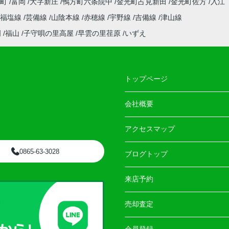
央町
富岡
大字新庄
鴨方町六条院中
金光町占見新田
金光町佐方
入江
福塩線
芸備線
山陰本線
赤穂線
宇野線
吉備線
津山線
門
福山
子守唄の里高屋
早雲の里荏原
いずえ
トップページ
会社概要
アクセスマップ
0865-63-3028
ブログトップ
来店予約
売却査定