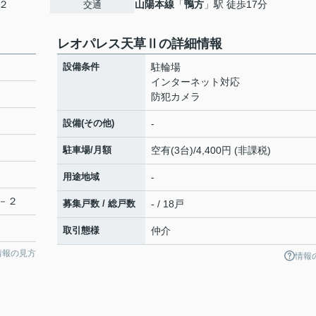
２
山陽本線
「
鴨方
」駅 徒歩17分
交通
レオパレス天草Ⅱの詳細情報
設備条件
駐輪場
インターネット対応
防犯カメラ
設備(その他)
-
駐車場/月額
空有(3台)/4,400円 (非課税)
用途地域
-
－２
募集戸数 / 総戸数
- / 18戸
取引態様
仲介
情報の見方
情報