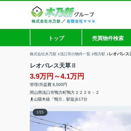
トップ
売買物件検索
レオパレス
株式会社木乃新
浅口市の物件一覧
鴨方駅
レオパレス天草Ⅱ
3.9万円～4.1万円
管理/共益費 6,500円
岡山県
浅口市
鴨方町鴨方
２２２９－２
山陽本線「鴨方」駅徒歩17分
1
/
15