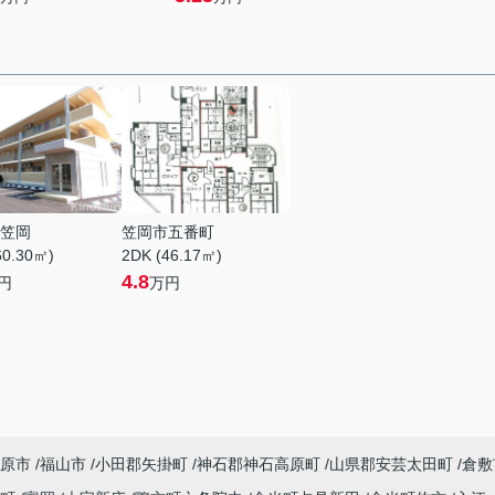
笠岡
笠岡市五番町
60.30㎡)
2DK (46.17㎡)
4.8
円
万円
原市
福山市
小田郡矢掛町
神石郡神石高原町
山県郡安芸太田町
倉敷