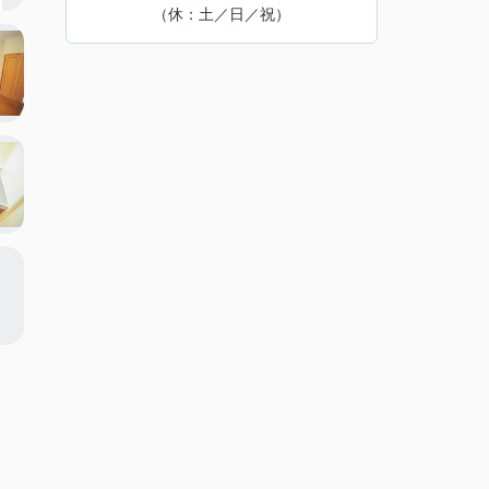
（休：土／日／祝）