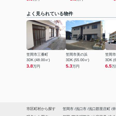
よく見られている物件
笠岡市三番町
笠岡市美の浜
笠岡市
3DK (48.00㎡)
3DK (55.00㎡)
3DK (
3.8
5.3
6.5
万円
万円
万
市区町村から探す
笠岡市
浅口市
浅口郡里庄町
井