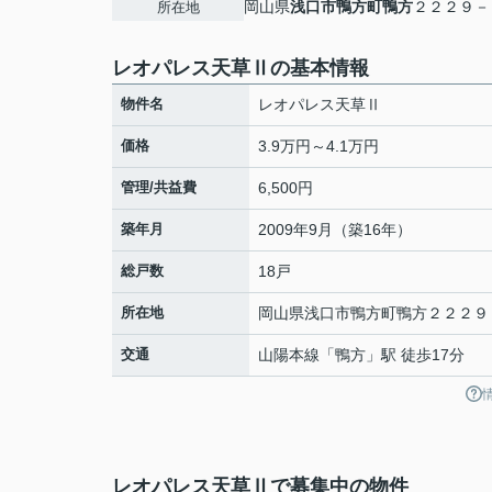
岡山県
浅口市
鴨方町鴨方
２２２９－
所在地
レオパレス天草Ⅱの基本情報
物件名
レオパレス天草Ⅱ
価格
3.9万円～4.1万円
管理/共益費
6,500円
築年月
2009年9月（築16年）
総戸数
18戸
所在地
岡山県
浅口市
鴨方町鴨方
２２２９
交通
山陽本線
「
鴨方
」駅 徒歩17分
レオパレス天草Ⅱで募集中の物件