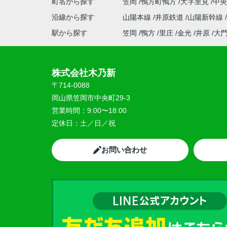
町名から探す
笠岡
鴨方町鴨方
大字里見
中
沿線から探す
山陽本線
井原鉄道
山陽新幹線
駅から探す
笠岡
鴨方
里庄
金光
井原
大
株式会社木乃新
〒714-0088
岡山県笠岡市中央町29-3
営業時間：
9:00〜18:00
定休日：
土／日／祝
お問い合わせ