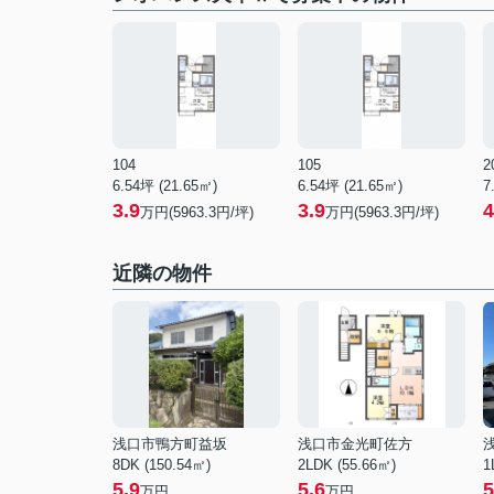
104
105
2
6.54坪 (21.65㎡)
6.54坪 (21.65㎡)
7
3.9
3.9
4
万円(5963.3円/坪)
万円(5963.3円/坪)
近隣の物件
浅口市鴨方町益坂
浅口市金光町佐方
8DK (150.54㎡)
2LDK (55.66㎡)
1
5.9
5.6
5
万円
万円