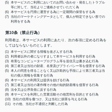
(5) 本サービスのご利用においてのお問い合わせ・発生したトラブル
等に対して、当社よりご連絡させていただく為
(6) 本サービスを円滑に運営する為に一定期間の保管をする為
(7) 当社のマーケティングデータとして、個人が特定できない形での
利用をする為
第10条（禁止行為）
利用者は、本サービスの利用にあたり、次の各項に定める行為を
してはならないものとします。
(1) 本サービスに関する情報を改ざんする行為
(2) 利用者以外の者になりすまして本サービスを利用する行為
(3) 有害なコンピュータープログラム等を送信又は書き込む行為
(4) 第三者又は当社の財産、名誉及びプライバシー等を侵害する行為
(5) 本人の同意を得ることなく又は詐欺的な手段により第三者又は当
社の個人情報を収集する行為
(6) 本サービスの利用又は提供を妨げる行為
(7) 第三者又は当社の著作権その他の知的財産権を侵害する行為
(8) 法令又は公序良俗に反する行為
(9) 本サービスを利用した営業活動その他営利を目的とする行為
(10) 当社の信用を傷つけ、又は当社に損害を与える行為
(11) その他、当社が不適切と判断した行為