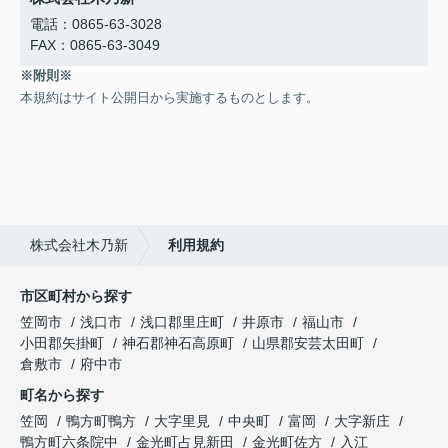
電話：0865-63-3028
FAX：0865-63-3049
※附則※
本規約はサイト公開日から実施するものとします。
株式会社木乃新
利用規約
市区町村から探す
笠岡市
浅口市
浅口郡里庄町
井原市
福山市
小田郡矢掛町
神石郡神石高原町
山県郡安芸太田町
倉敷市
府中市
町名から探す
笠岡
鴨方町鴨方
大字里見
中央町
富岡
大字新庄
鴨方町六条院中
金光町占見新田
金光町佐方
入江