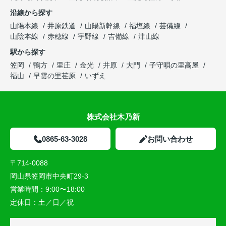
沿線から探す
山陽本線
井原鉄道
山陽新幹線
福塩線
芸備線
山陰本線
赤穂線
宇野線
吉備線
津山線
駅から探す
笠岡
鴨方
里庄
金光
井原
大門
子守唄の里高屋
福山
早雲の里荏原
いずえ
株式会社木乃新
0865-63-3028
お問い合わせ
〒714-0088
岡山県笠岡市中央町29-3
営業時間：
9:00〜18:00
定休日：
土／日／祝