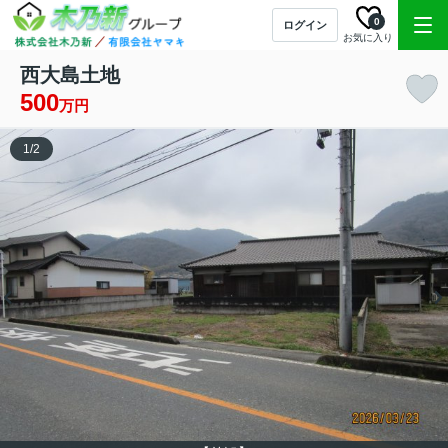
0
ログイン
お気に入り
西大島土地
500
万円
1
/
2