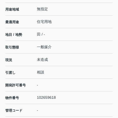
無指定
用途地域
住宅用地
最適用途
田 / -
地目 / 地勢
一般媒介
取引態様
未造成
現況
相談
引渡し
-
開発許可番号
102659618
物件番号
-
管理コード