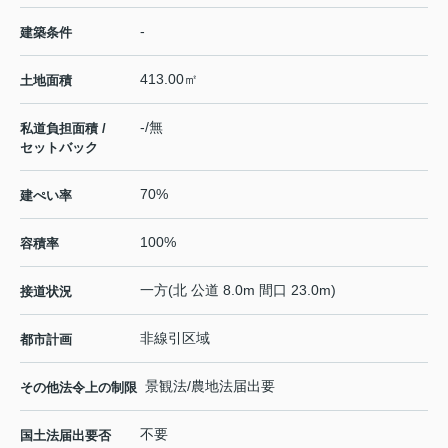
-
建築条件
413.00㎡
土地面積
-/無
私道負担面積 /
セットバック
70%
建ぺい率
100%
容積率
一方(北 公道 8.0m 間口 23.0m)
接道状況
非線引区域
都市計画
景観法/農地法届出要
その他法令上の制限
不要
国土法届出要否