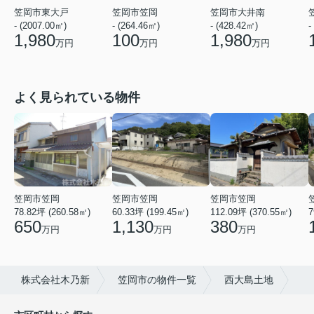
笠岡市東大戸
笠岡市笠岡
笠岡市大井南
- (2007.00㎡)
- (264.46㎡)
- (428.42㎡)
-
1,980
100
1,980
万円
万円
万円
よく見られている物件
笠岡市笠岡
笠岡市笠岡
笠岡市笠岡
78.82坪 (260.58㎡)
60.33坪 (199.45㎡)
112.09坪 (370.55㎡)
7
650
1,130
380
万円
万円
万円
株式会社木乃新
笠岡市の物件一覧
西大島土地