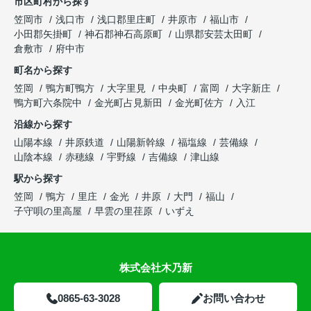
市区町村から探す
笠岡市
浅口市
浅口郡里庄町
井原市
福山市
小田郡矢掛町
神石郡神石高原町
山県郡安芸太田町
倉敷市
府中市
町名から探す
笠岡
鴨方町鴨方
大字里見
中央町
富岡
大字新庄
鴨方町六条院中
金光町占見新田
金光町佐方
入江
沿線から探す
山陽本線
井原鉄道
山陽新幹線
福塩線
芸備線
山陰本線
赤穂線
宇野線
吉備線
津山線
駅から探す
笠岡
鴨方
里庄
金光
井原
大門
福山
子守唄の里高屋
早雲の里荏原
いずえ
株式会社木乃新
0865-63-3028
お問い合わせ