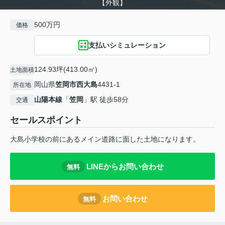
【外観】
500万円
価格
支払いシミュレーション
124.93坪(413.00㎡)
土地面積
岡山県
笠岡市
西大島
4431-1
所在地
山陽本線
「
笠岡
」駅 徒歩58分
交通
セールスポイント
大島小学校の前にあるメイン道路に面した土地になります。
LINEからお問い合わせ
無料
お問い合わせ
無料