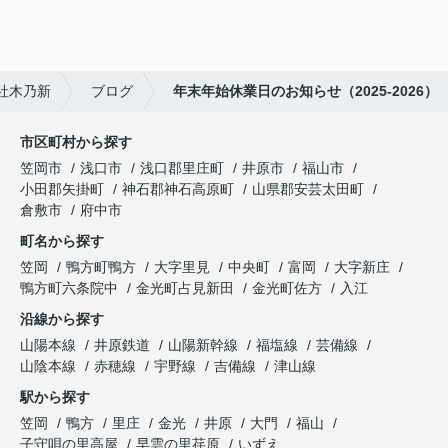
社木乃新
ブログ
年末年始休業日のお知らせ（2025-2026）
市区町村から探す
笠岡市
浅口市
浅口郡里庄町
井原市
福山市
小田郡矢掛町
神石郡神石高原町
山県郡安芸太田町
倉敷市
府中市
町名から探す
笠岡
鴨方町鴨方
大字里見
中央町
富岡
大字新庄
鴨方町六条院中
金光町占見新田
金光町佐方
入江
沿線から探す
山陽本線
井原鉄道
山陽新幹線
福塩線
芸備線
山陰本線
赤穂線
宇野線
吉備線
津山線
駅から探す
笠岡
鴨方
里庄
金光
井原
大門
福山
子守唄の里高屋
早雲の里荏原
いずえ