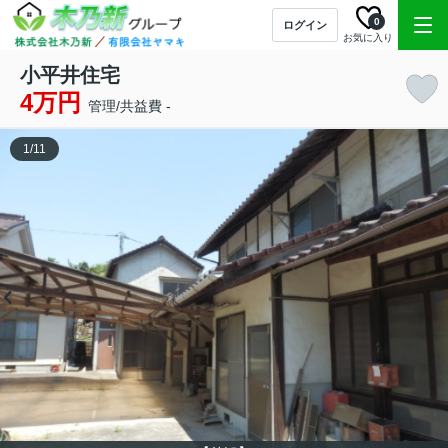
0
ログイン
お気に入り
小平井住宅
4万円
管理/共益費 -
1
/
11