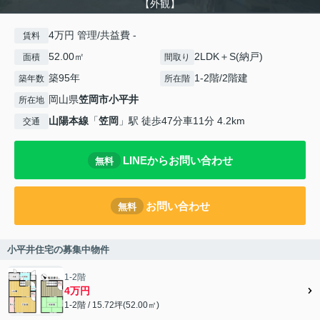
【外観】
4万円 管理/共益費 -
賃料
52.00㎡
2LDK＋S(納戸)
面積
間取り
築95年
1-2階/2階建
築年数
所在階
岡山県
笠岡市
小平井
所在地
山陽本線
「
笠岡
」駅 徒歩47分車11分 4.2km
交通
LINEからお問い合わせ
無料
お問い合わせ
無料
小平井住宅の募集中物件
1-2階
4万円
1-2階 / 15.72坪(52.00㎡)