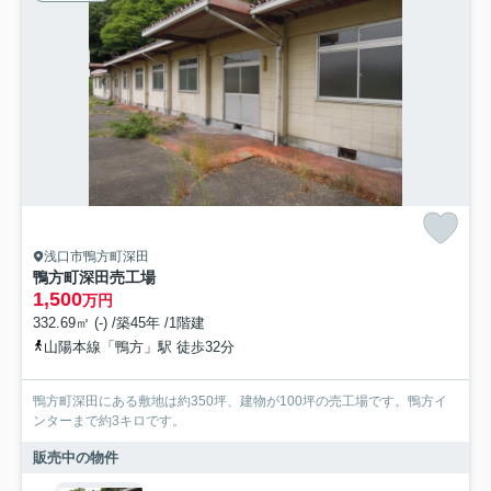
浅口市鴨方町深田
鴨方町深田売工場
1,500
万円
332.69㎡ (-) /築45年 /1階建
山陽本線「鴨方」駅 徒歩32分
鴨方町深田にある敷地は約350坪、建物が100坪の売工場です。鴨方イ
ンターまで約3キロです。
販売中の物件