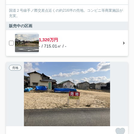
国道２号線手ノ際交差点近くの約216坪の売地。コンビニ等商業施設が
充実。
販売中の区画
1,320万円
- / 715.01㎡ / -
売地