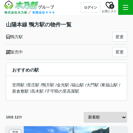
0
ログイン
お気に入り
山陽本線 鴨方駅の物件一覧
鴨方駅
変更
販売中
変更
おすすめの駅
笠岡駅
/
里庄駅
/
鴨方駅
/
金光駅
/
福山駅
/
大門駅
/
東福山駅
/
新倉敷駅
/
高木駅
/
子守唄の里高屋駅
10
棟
12
件
売地