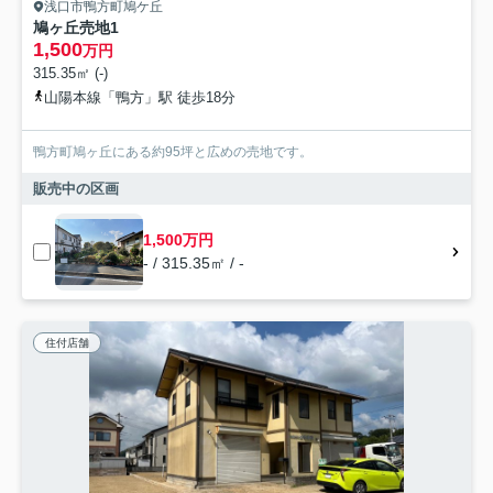
浅口市鴨方町鳩ケ丘
鳩ヶ丘売地1
1,500
万円
315.35㎡ (-)
山陽本線「鴨方」駅 徒歩18分
鴨方町鳩ヶ丘にある約95坪と広めの売地です。
販売中の区画
1,500万円
- / 315.35㎡ / -
住付店舗