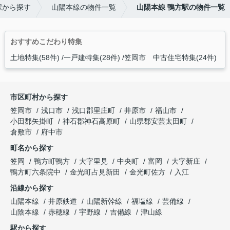
駅から探す
山陽本線の物件一覧
山陽本線 鴨方駅の物件一覧
おすすめこだわり特集
土地特集(58件)
一戸建特集(28件)
笠岡市 中古住宅特集(24件)
市区町村から探す
笠岡市
浅口市
浅口郡里庄町
井原市
福山市
小田郡矢掛町
神石郡神石高原町
山県郡安芸太田町
倉敷市
府中市
町名から探す
笠岡
鴨方町鴨方
大字里見
中央町
富岡
大字新庄
鴨方町六条院中
金光町占見新田
金光町佐方
入江
沿線から探す
山陽本線
井原鉄道
山陽新幹線
福塩線
芸備線
山陰本線
赤穂線
宇野線
吉備線
津山線
駅から探す