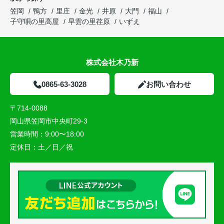
笠岡
鴨方
里庄
金光
井原
大門
福山
子守唄の里高屋
早雲の里荏原
いずえ
株式会社木乃新
0865-63-3028
お問い合わせ
〒714-0088
岡山県笠岡市中央町29-3
営業時間：
9:00〜18:00
定休日：
土／日／祝