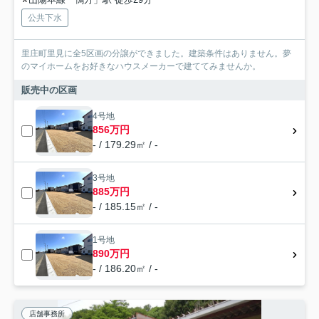
公共下水
里庄町里見に全5区画の分譲ができました。建築条件はありません。夢
のマイホームをお好きなハウスメーカーで建ててみませんか。
販売中の区画
4号地
856万円
- / 179.29㎡ / -
3号地
885万円
- / 185.15㎡ / -
1号地
890万円
- / 186.20㎡ / -
店舗事務所