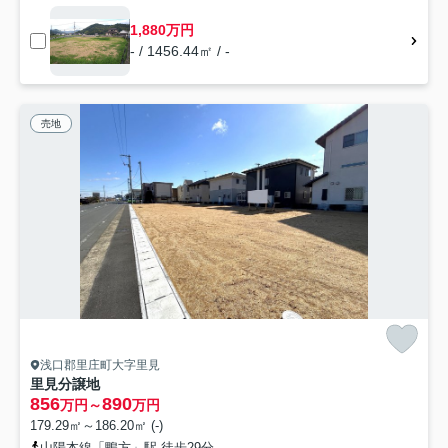
1,880万円
- / 1456.44㎡ / -
売地
浅口郡里庄町大字里見
里見分譲地
856
890
万円～
万円
179.29㎡～186.20㎡ (-)
山陽本線「鴨方」駅 徒歩29分