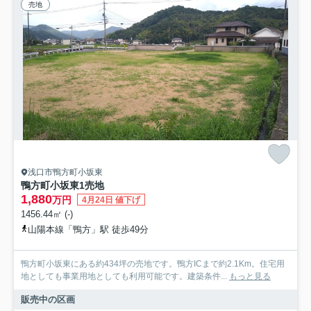
売地
浅口市鴨方町小坂東
鴨方町小坂東1売地
1,880
万円
4月24日 値下げ
1456.44㎡ (-)
山陽本線「鴨方」駅 徒歩49分
鴨方町小坂東にある約434坪の売地です。鴨方ICまで約2.1Km。住宅用
地としても事業用地としても利用可能です。建築条件...
もっと見る
販売中の区画