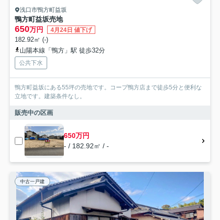
浅口市鴨方町益坂
鴨方町益坂売地
650
万円
4月24日 値下げ
182.92㎡ (-)
山陽本線「鴨方」駅 徒歩32分
公共下水
鴨方町益坂にある55坪の売地です。コープ鴨方店まで徒歩5分と便利な
立地です。建築条件なし。
販売中の区画
650万円
- / 182.92㎡ / -
中古一戸建