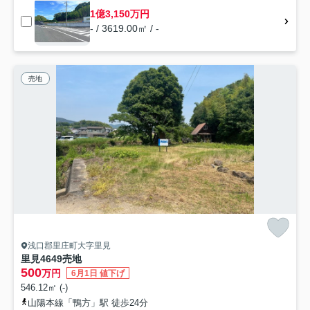
1億3,150万円
- / 3619.00㎡ / -
売地
浅口郡里庄町大字里見
里見4649売地
500
万円
6月1日 値下げ
546.12㎡ (-)
山陽本線「鴨方」駅 徒歩24分