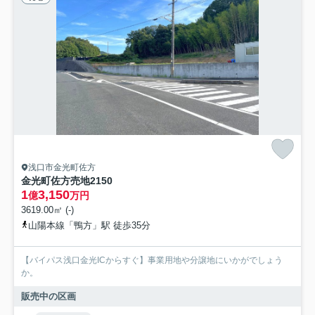
浅口市金光町佐方
金光町佐方売地2150
1
3,150
億
万円
3619.00㎡ (-)
山陽本線「鴨方」駅 徒歩35分
【バイパス浅口金光ICからすぐ】事業用地や分譲地にいかがでしょう
か。
販売中の区画