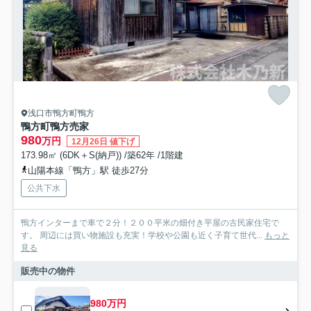
浅口市鴨方町鴨方
鴨方町鴨方売家
980
万円
12月26日 値下げ
173.98㎡ (6DK＋S(納戸)) /築62年 /1階建
山陽本線「鴨方」駅 徒歩27分
公共下水
鴨方インターまで車で２分！２００平米の畑付き平屋の古民家住宅で
す。 周辺には買い物施設も充実！学校や公園も近く子育て世代...
もっと
見る
販売中の物件
980万円