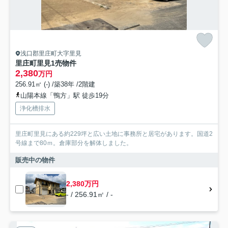
浅口郡里庄町大字里見
里庄町里見1売物件
2,380
万円
256.91㎡ (-) /築38年 /2階建
山陽本線「鴨方」駅 徒歩19分
浄化槽排水
里庄町里見にある約229坪と広い土地に事務所と居宅があります。国道2
号線まで80ｍ。倉庫部分を解体しました。
販売中の物件
2,380万円
- / 256.91㎡ / -