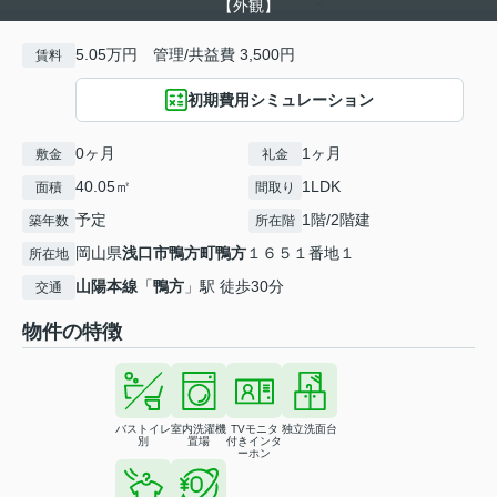
【外観】
5.05万円 管理/共益費 3,500円
賃料
初期費用シミュレーション
0ヶ月
1ヶ月
敷金
礼金
40.05㎡
1LDK
面積
間取り
予定
1階/2階建
築年数
所在階
岡山県
浅口市
鴨方町鴨方
１６５１番地１
所在地
山陽本線
「
鴨方
」駅 徒歩30分
交通
物件の特徴
バストイレ
室内洗濯機
TVモニタ
独立洗面台
別
置場
付きインタ
ーホン