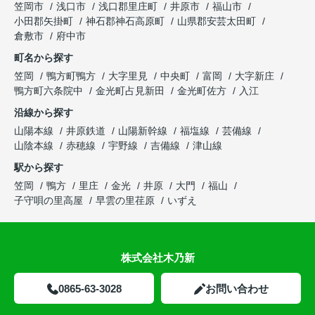
笠岡市
浅口市
浅口郡里庄町
井原市
福山市
小田郡矢掛町
神石郡神石高原町
山県郡安芸太田町
倉敷市
府中市
町名から探す
笠岡
鴨方町鴨方
大字里見
中央町
富岡
大字新庄
鴨方町六条院中
金光町占見新田
金光町佐方
入江
沿線から探す
山陽本線
井原鉄道
山陽新幹線
福塩線
芸備線
山陰本線
赤穂線
宇野線
吉備線
津山線
駅から探す
笠岡
鴨方
里庄
金光
井原
大門
福山
子守唄の里高屋
早雲の里荏原
いずえ
株式会社木乃新
0865-63-3028
お問い合わせ