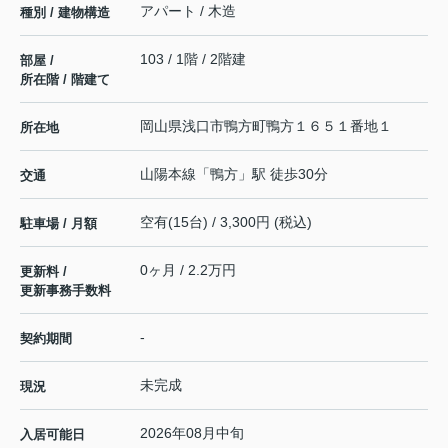
アパート / 木造
種別 / 建物構造
103 / 1階 / 2階建
部屋 /
所在階 / 階建て
岡山県
浅口市
鴨方町鴨方
１６５１番地１
所在地
山陽本線
「
鴨方
」駅 徒歩30分
交通
空有(15台) / 3,300円 (税込)
駐車場 / 月額
0ヶ月 / 2.2万円
更新料 /
更新事務手数料
-
契約期間
未完成
現況
2026年08月中旬
入居可能日