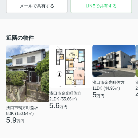
メールで共有する
LINEで共有する
近隣の物件
浅口市金光町佐方
1LDK (44.95㎡)
2
5
浅口市金光町佐方
万円
2LDK (55.66㎡)
5.6
万円
浅口市鴨方町益坂
8DK (150.54㎡)
5.9
万円