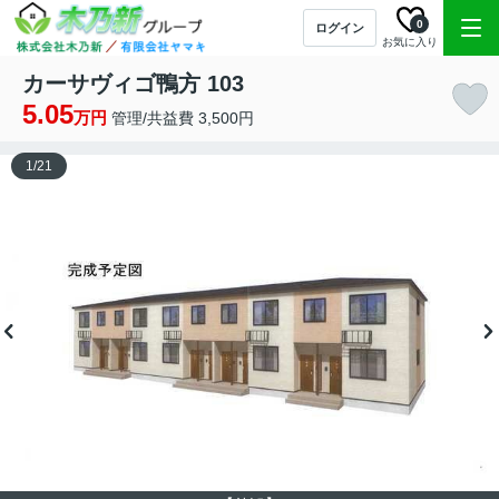
0
ログイン
お気に入り
カーサヴィゴ鴨方 103
5.05
万円
管理/共益費 3,500円
1
/
21