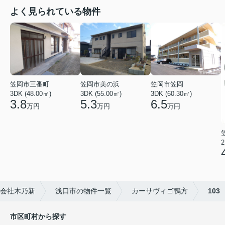
よく見られている物件
笠岡市三番町
笠岡市美の浜
笠岡市笠岡
3DK (48.00㎡)
3DK (55.00㎡)
3DK (60.30㎡)
3.8
5.3
6.5
万円
万円
万円
2
会社木乃新
浅口市の物件一覧
カーサヴィゴ鴨方
103
市区町村から探す