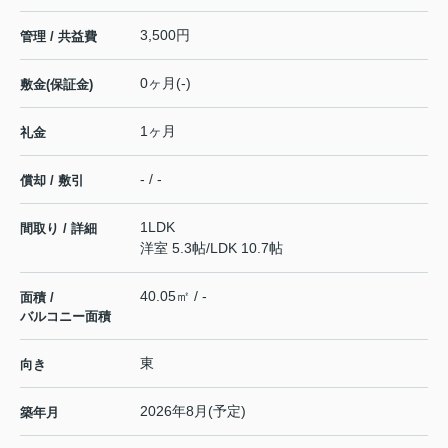
3,500円
管理 / 共益費
0ヶ月(-)
敷金(保証金)
1ヶ月
礼金
- / -
償却 / 敷引
1LDK
間取り / 詳細
洋室 5.3帖
/
LDK 10.7帖
40.05㎡ / -
面積 /
バルコニー面積
東
向き
2026年8月(予定)
築年月