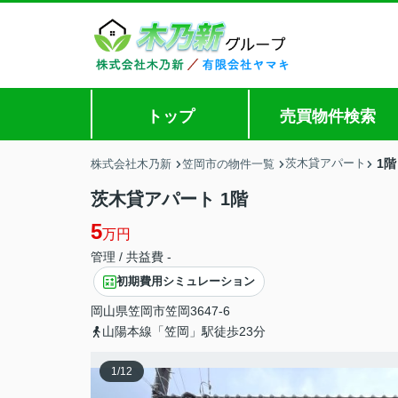
トップ
売買物件検索
茨木貸アパート
1階
株式会社木乃新
笠岡市の物件一覧
茨木貸アパート 1階
5
万円
管理 / 共益費 -
初期費用シミュレーション
岡山県
笠岡市
笠岡
3647-6
山陽本線「笠岡」駅徒歩23分
1
/
12