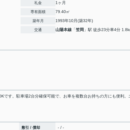
1ヶ月
礼金
79.40㎡
専有面積
1993年10月(築32年)
築年月
山陽本線
「
笠岡
」駅 徒歩23分車4分 1.8
交通
3DKです。駐車場2台分確保可能で、お車を複数台お持ちの方にも便利。
- / -
敷引 / 償却