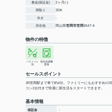
2ヶ月(-)
敷金(保証金)
3DK
間取り
-
向き
岡山県
笠岡市
笠岡
3647-6
所在地
物件の特徴
バストイレ
室内洗濯機
別
置場
セールスポイント
JR笠岡駅まで車で約4分。ファミリーにもおすすめの
コン2台付きで快適に新生活をスタートできます。
基本情報
-
保証金