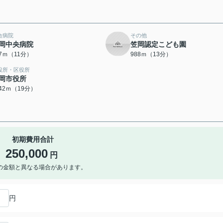
合病院
その他
岡中央病院
笠岡認定こども園
37ｍ（11分）
988ｍ（13分）
役所・区役所
岡市役所
442ｍ（19分）
初期費用合計
250,000
円
の金額と異なる場合があります。
円