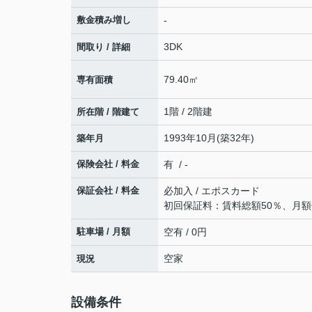
敷金積み増し
-
3DK
間取り / 詳細
79.40㎡
専有面積
1階 / 2階建
所在階 / 階建て
1993年10月(築32年)
築年月
保険会社 / 料金
有 / -
保証会社 / 料金
必加入 / エポスカード
初回保証料：賃料総額50％、月額
駐車場 / 月額
空有 / 0円
空家
現況
設備条件