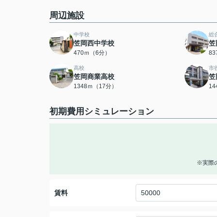
周辺施設
中学校
総
笠岡西中学校
笠
470ｍ（6分）
8
高校
市
笠岡商業高校
笠
1348ｍ（17分）
1
初期費用シミュレーション
※実際
賃料