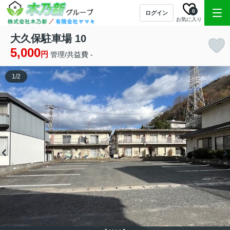
0
ログイン
お気に入り
大久保駐車場 10
5,000
円
管理/共益費 -
1
/
2