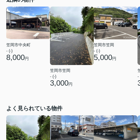
笠岡市中央町
笠岡市笠岡
- (-)
- (-)
8,000
5,000
円
円
笠岡市笠岡
- (-)
- 
3,000
円
よく見られている物件