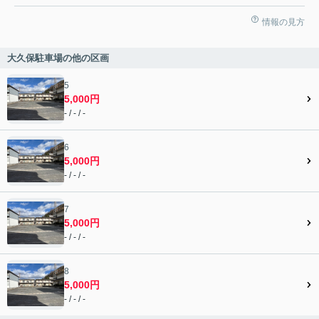
情報の見方
大久保駐車場の他の区画
5
5,000円
- / - / -
6
5,000円
- / - / -
7
5,000円
- / - / -
8
5,000円
- / - / -