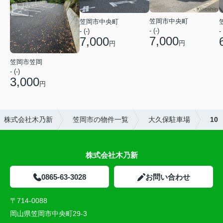
笠岡市中央町
笠岡市中央町
- (-)
- (-)
- 
7,000
7,000
円
円
笠岡市笠岡
- (-)
3,000
円
株式会社木乃新
笠岡市の物件一覧
大久保駐車場
10
株式会社木乃新
0865-63-3028
お問い合わせ
〒714-0088
岡山県笠岡市中央町29-3