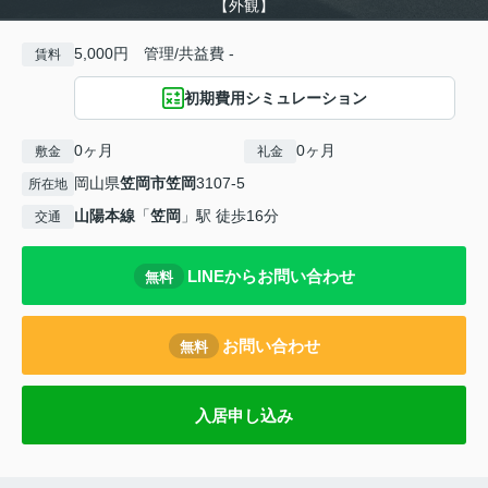
【外観】
5,000円 管理/共益費 -
賃料
初期費用シミュレーション
0ヶ月
0ヶ月
敷金
礼金
岡山県
笠岡市
笠岡
3107-5
所在地
山陽本線
「
笠岡
」駅 徒歩16分
交通
LINEからお問い合わせ
無料
お問い合わせ
無料
入居申し込み