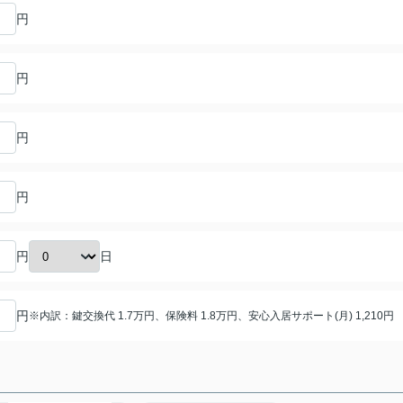
円
円
円
円
日
円
円
※内訳：鍵交換代 1.7万円、保険料 1.8万円、安心入居サポート(月) 1,210円