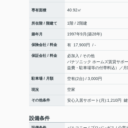
40.92㎡
専有面積
1階 / 2階建
所在階 / 階建て
1997年9月(築28年)
築年月
保険会社 / 料金
有 17,900円 / -
保証会社 / 料金
必加入 / その他
パナソニック ホームズ賃貸サポー
益費・駐車場等の付帯料込）／月
駐車場 / 月額
空有(2台) / 3,000円
空家
現況
その他条件
安心入居サポート(月):1,210円 鍵
設備条件
設備条件
バルコニー / プロパンガス / 公営