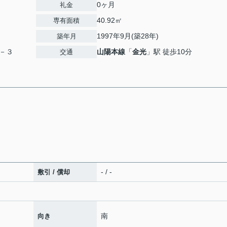
0ヶ月
礼金
40.92㎡
専有面積
1997年9月(築28年)
築年月
－３
山陽本線
「
金光
」駅 徒歩10分
交通
- / -
敷引 / 償却
南
向き