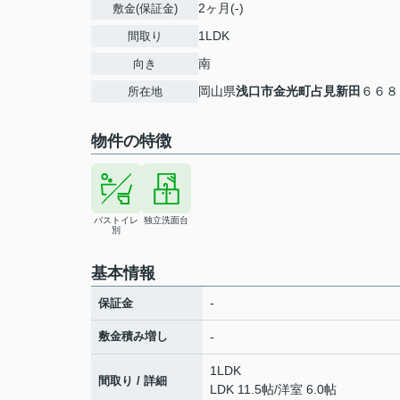
2ヶ月(-)
敷金(保証金)
1LDK
間取り
南
向き
岡山県
浅口市
金光町占見新田
６６８
所在地
物件の特徴
バストイレ
独立洗面台
別
基本情報
-
保証金
敷金積み増し
-
1LDK
間取り / 詳細
LDK 11.5帖
/
洋室 6.0帖