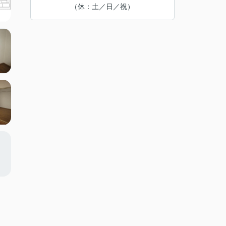
（休：土／日／祝）