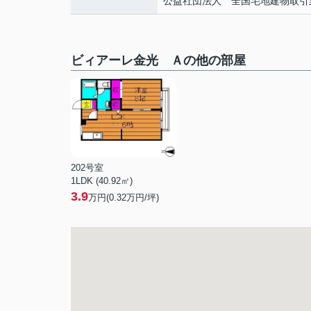
公益社団法人 全国宅地建物取引
ビィアーレ金光 Ａの他の部屋
202号室
1LDK (40.92㎡)
3.9
万円(
0.32
万円/坪)