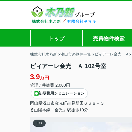
トップ
売買物件検索
ビィアーレ金光 Ａ
株式会社木乃新
浅口市の物件一覧
ビィアーレ金光 Ａ 102号室
3.9
万円
管理 / 共益費 2,000円
初期費用シミュレーション
岡山県
浅口市
金光町占見新田
６６８－３
山陽本線「金光」駅徒歩10分
1
/
8