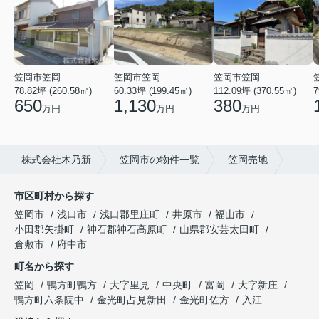
笠岡市笠岡
笠岡市笠岡
笠岡市笠岡
78.82坪 (260.58㎡)
60.33坪 (199.45㎡)
112.09坪 (370.55㎡)
7
650
1,130
380
万円
万円
万円
株式会社木乃新
笠岡市の物件一覧
笠岡売地
市区町村から探す
笠岡市
浅口市
浅口郡里庄町
井原市
福山市
小田郡矢掛町
神石郡神石高原町
山県郡安芸太田町
倉敷市
府中市
町名から探す
笠岡
鴨方町鴨方
大字里見
中央町
富岡
大字新庄
鴨方町六条院中
金光町占見新田
金光町佐方
入江