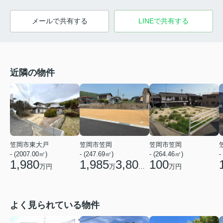
メールで共有する
LINEで共有する
近隣の物件
笠岡市東大戸
笠岡市笠岡
笠岡市笠岡
- (2007.00㎡)
- (247.69㎡)
- (264.46㎡)
-
1,980
1,985
3,800
100
万円
万
円
万円
よく見られている物件