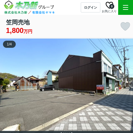
0
ログイン
お気に入り
笠岡売地
1,800
万円
1
/
4