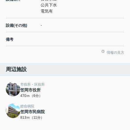
公共下水
電気有
-
設備(その他)
備考
情報の見方
周辺施設
市役所・区役所
笠岡市役所
470ｍ（6分）
総合病院
笠岡市民病院
813ｍ（11分）