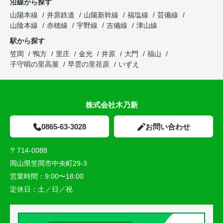
沿線から探す
山陽本線
井原鉄道
山陽新幹線
福塩線
芸備線
山陰本線
赤穂線
宇野線
吉備線
津山線
駅から探す
笠岡
鴨方
里庄
金光
井原
大門
福山
子守唄の里高屋
早雲の里荏原
いずえ
株式会社木乃新
0865-63-3028
お問い合わせ
〒714-0088
岡山県笠岡市中央町29-3
営業時間：
9:00〜18:00
定休日：
土／日／祝