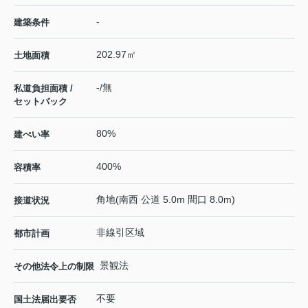
-
建築条件
202.97㎡
土地面積
-/無
私道負担面積 /
セットバック
80%
建ぺい率
400%
容積率
角地(南西 公道 5.0m 間口 8.0m)
接道状況
非線引区域
都市計画
景観法
その他法令上の制限
不要
国土法届出要否