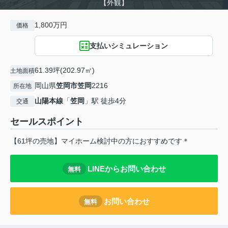
【外観】
1,800万円
価格
支払いシミュレーション
61.39坪(202.97㎡)
土地面積
岡山県
笠岡市
笠岡
2216
所在地
山陽本線
「
笠岡
」駅 徒歩4分
交通
セールスポイント
【61坪の売地】マイホーム検討中の方におすすめです＊
LINEからお問い合わせ
無料
お問い合わせ
無料