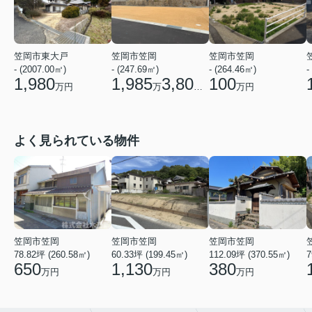
笠岡市東大戸
笠岡市笠岡
笠岡市笠岡
- (2007.00㎡)
- (247.69㎡)
- (264.46㎡)
-
1,980
1,985
3,800
100
万円
万
円
万円
よく見られている物件
笠岡市笠岡
笠岡市笠岡
笠岡市笠岡
78.82坪 (260.58㎡)
60.33坪 (199.45㎡)
112.09坪 (370.55㎡)
7
650
1,130
380
万円
万円
万円