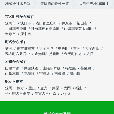
株式会社木乃新
笠岡市の物件一覧
大島中売地1689-1
市区町村から探す
笠岡市
浅口市
浅口郡里庄町
井原市
福山市
小田郡矢掛町
神石郡神石高原町
山県郡安芸太田町
倉敷市
府中市
町名から探す
笠岡
鴨方町鴨方
大字里見
中央町
富岡
大字新庄
鴨方町六条院中
金光町占見新田
金光町佐方
入江
沿線から探す
山陽本線
井原鉄道
山陽新幹線
福塩線
芸備線
山陰本線
赤穂線
宇野線
吉備線
津山線
駅から探す
笠岡
鴨方
里庄
金光
井原
大門
福山
子守唄の里高屋
早雲の里荏原
いずえ