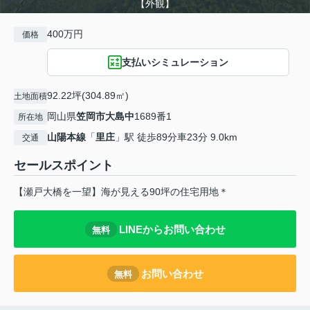
【外観】
400万円
価格
支払いシミュレーション
92.22坪(304.89㎡)
土地面積
岡山県
笠岡市
大島中
1689番1
所在地
山陽本線
「
里庄
」駅 徒歩89分車23分 9.0km
交通
セールスポイント
【瀬戸大橋を一望】海が見える90坪の住宅用地＊
LINEからお問い合わせ
無料
お問い合わせ
無料