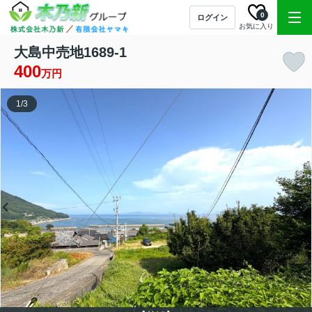
0
ログイン
お気に入り
大島中売地1689-1
400
万円
1
/
3