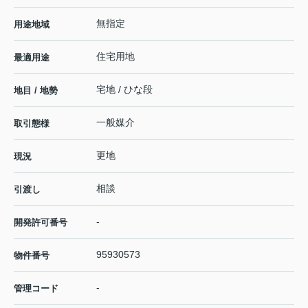
無指定
用途地域
住宅用地
最適用途
宅地 / ひな段
地目 / 地勢
一般媒介
取引態様
更地
現況
相談
引渡し
-
開発許可番号
95930573
物件番号
-
管理コード