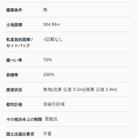
無
建築条件
304.89㎡
土地面積
-/記載なし
私道負担面積 /
セットバック
70%
建ぺい率
100%
容積率
角地(北東 公道 3.2m)(南東 公道 1.4m)
接道状況
非線引区域
都市計画
景観法
その他法令上の制限
不要
国土法届出要否