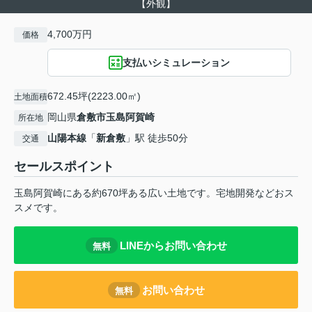
【外観】
4,700万円
価格
支払いシミュレーション
672.45坪(2223.00㎡)
土地面積
岡山県
倉敷市
玉島阿賀崎
所在地
山陽本線
「
新倉敷
」駅 徒歩50分
交通
セールスポイント
玉島阿賀崎にある約670坪ある広い土地です。宅地開発などおス
スメです。
LINEからお問い合わせ
無料
お問い合わせ
無料