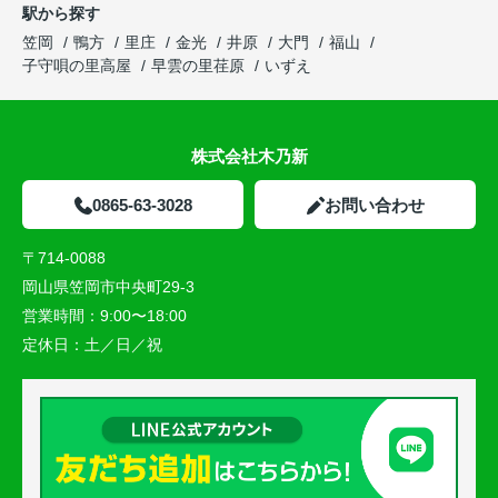
駅から探す
笠岡
鴨方
里庄
金光
井原
大門
福山
子守唄の里高屋
早雲の里荏原
いずえ
株式会社木乃新
0865-63-3028
お問い合わせ
〒714-0088
岡山県笠岡市中央町29-3
営業時間：
9:00〜18:00
定休日：
土／日／祝