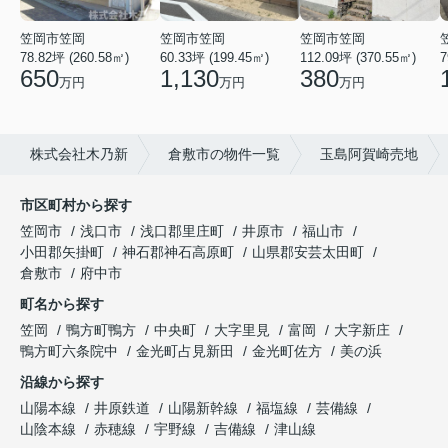
笠岡市笠岡
笠岡市笠岡
笠岡市笠岡
78.82坪 (260.58㎡)
60.33坪 (199.45㎡)
112.09坪 (370.55㎡)
7
650
1,130
380
万円
万円
万円
株式会社木乃新
倉敷市の物件一覧
玉島阿賀崎売地
市区町村から探す
笠岡市
浅口市
浅口郡里庄町
井原市
福山市
小田郡矢掛町
神石郡神石高原町
山県郡安芸太田町
倉敷市
府中市
町名から探す
笠岡
鴨方町鴨方
中央町
大字里見
富岡
大字新庄
鴨方町六条院中
金光町占見新田
金光町佐方
美の浜
沿線から探す
山陽本線
井原鉄道
山陽新幹線
福塩線
芸備線
山陰本線
赤穂線
宇野線
吉備線
津山線