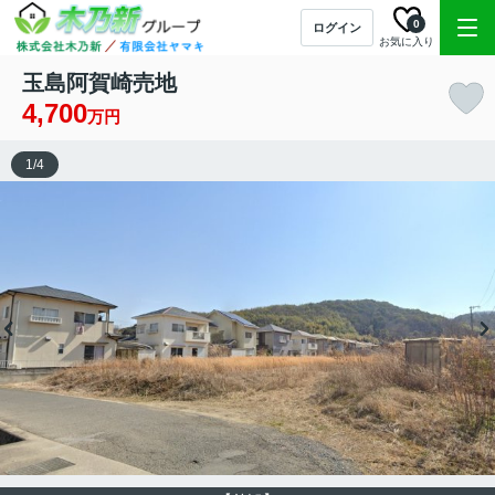
0
ログイン
お気に入り
玉島阿賀崎売地
4,700
万円
1
/
4