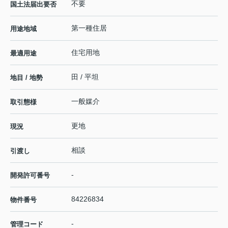
不要
国土法届出要否
第一種住居
用途地域
住宅用地
最適用途
田 / 平坦
地目 / 地勢
一般媒介
取引態様
更地
現況
相談
引渡し
-
開発許可番号
84226834
物件番号
-
管理コード