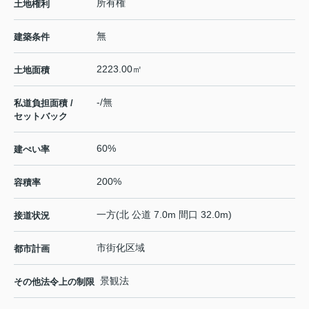
所有権
土地権利
無
建築条件
2223.00㎡
土地面積
-/無
私道負担面積 /
セットバック
60%
建ぺい率
200%
容積率
一方(北 公道 7.0m 間口 32.0m)
接道状況
市街化区域
都市計画
景観法
その他法令上の制限