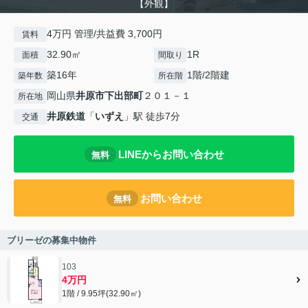
【外観】
4万円 管理/共益費 3,700円
賃料
32.90㎡
1R
面積
間取り
築16年
1階/2階建
築年数
所在階
岡山県
井原市
下出部町
２０１－１
所在地
井原鉄道
「
いずえ
」駅 徒歩7分
交通
LINEからお問い合わせ
無料
お問い合わせ
無料
ブリーゼの募集中物件
103
4万円
1階 / 9.95坪(32.90㎡)