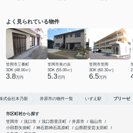
よく見られている物件
笠岡市三番町
笠岡市美の浜
笠岡市笠岡
3DK (48.00㎡)
3DK (55.00㎡)
3DK (60.30㎡)
2
3.8
5.3
6.5
万円
万円
万円
株式会社木乃新
井原市の物件一覧
いずえ駅
ブリーゼ
市区町村から探す
笠岡市
浅口市
浅口郡里庄町
井原市
福山市
小田郡矢掛町
神石郡神石高原町
山県郡安芸太田町