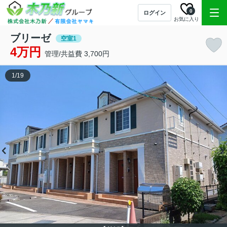
0
ログイン
お気に入り
ブリーゼ
空室1
4万円
管理/共益費 3,700円
1
/
19