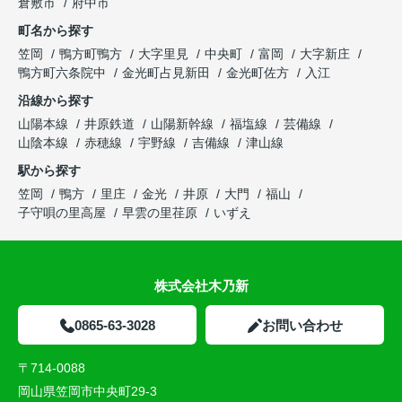
倉敷市
府中市
町名から探す
笠岡
鴨方町鴨方
大字里見
中央町
富岡
大字新庄
鴨方町六条院中
金光町占見新田
金光町佐方
入江
沿線から探す
山陽本線
井原鉄道
山陽新幹線
福塩線
芸備線
山陰本線
赤穂線
宇野線
吉備線
津山線
駅から探す
笠岡
鴨方
里庄
金光
井原
大門
福山
子守唄の里高屋
早雲の里荏原
いずえ
株式会社木乃新
0865-63-3028
お問い合わせ
〒714-0088
岡山県笠岡市中央町29-3