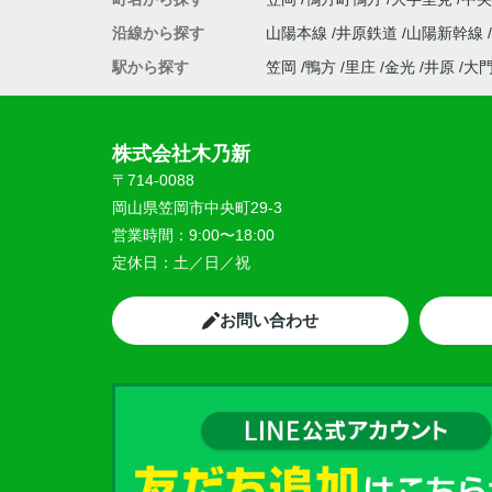
沿線から探す
山陽本線
井原鉄道
山陽新幹線
駅から探す
笠岡
鴨方
里庄
金光
井原
大
株式会社木乃新
〒714-0088
岡山県笠岡市中央町29-3
営業時間：
9:00〜18:00
定休日：
土／日／祝
お問い合わせ