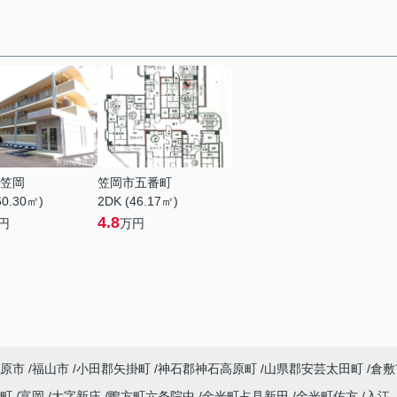
笠岡
笠岡市五番町
60.30㎡)
2DK (46.17㎡)
4.8
円
万円
原市
福山市
小田郡矢掛町
神石郡神石高原町
山県郡安芸太田町
倉敷
央町
富岡
大字新庄
鴨方町六条院中
金光町占見新田
金光町佐方
入江