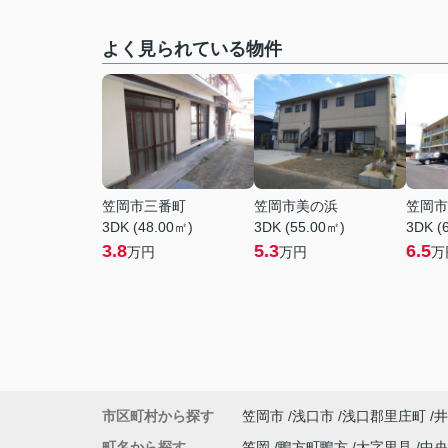
よく見られている物件
笠岡市三番町
笠岡市美の浜
笠岡市
3DK (48.00㎡)
3DK (55.00㎡)
3DK (
3.8
5.3
6.5
万円
万円
万
市区町村から探す
笠岡市
浅口市
浅口郡里庄町
井
町名から探す
笠岡
鴨方町鴨方
大字里見
中