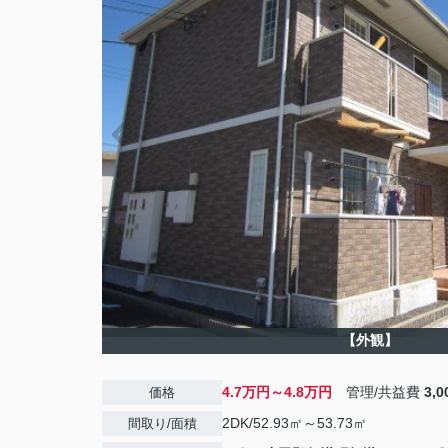
【外観】
4.7万円～4.8万円
管理/共益費
3,
価格
2DK/52.93㎡～53.73㎡
間取り/面積