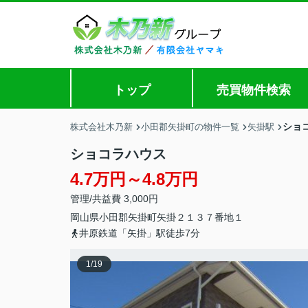
トップ
売買物件検索
ショ
株式会社木乃新
小田郡矢掛町の物件一覧
矢掛駅
ショコラハウス
4.7万円～4.8万円
管理/共益費 3,000円
岡山県
小田郡矢掛町
矢掛
２１３７番地１
井原鉄道「矢掛」駅徒歩7分
1
/
19