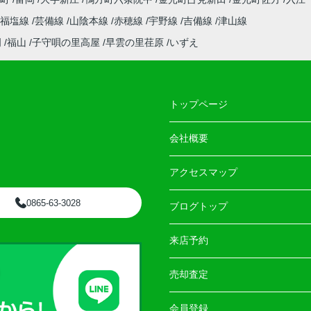
福塩線
芸備線
山陰本線
赤穂線
宇野線
吉備線
津山線
門
福山
子守唄の里高屋
早雲の里荏原
いずえ
トップページ
会社概要
アクセスマップ
0865-63-3028
ブログトップ
来店予約
売却査定
会員登録