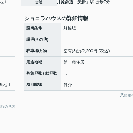
地１
井原鉄道
「
矢掛
」駅 徒歩7分
交通
ショコラハウスの詳細情報
設備条件
駐輪場
設備(その他)
-
駐車場/月額
空有(8台)/2,200円 (税込)
用途地域
第一種住居
募集戸数 / 総戸数
- / -
番地１
取引態様
仲介
情報
情報の見方