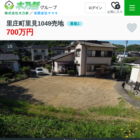
0
ログイン
お気に入り
里庄町里見1049売地
募集1
700万円
1
/
5