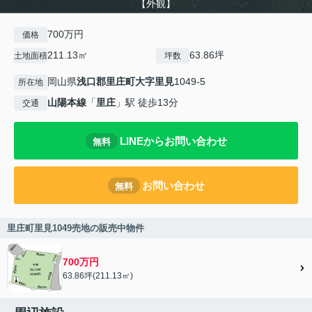
【外観】
700万円
価格
211.13㎡
63.86坪
土地面積
坪数
岡山県
浅口郡里庄町
大字里見
1049-5
所在地
山陽本線
「
里庄
」駅 徒歩13分
交通
LINEからお問い合わせ
無料
お問い合わせ
無料
里庄町里見1049売地の販売中物件
700万円
63.86坪(211.13㎡)