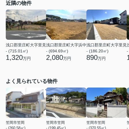
近隣の物件
浅口郡里庄町大字里見
浅口郡里庄町大字里見
浅口郡里庄町大字浜中
- (186.20㎡)
- (715.01㎡)
- (694.69㎡)
-
890
1,320
2,080
万円
万円
万円
よく見られている物件
笠岡市笠岡
笠岡市笠岡
笠岡市笠岡
- (260.58㎡)
- (199.45㎡)
- (370.55㎡)
-