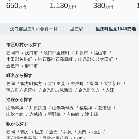
650
1,130
380
万円
万円
万円
浅口郡里庄町の物件一覧
里庄駅
里庄町里見1049売地
市区町村から探す
笠岡市
浅口市
浅口郡里庄町
井原市
福山市
小田郡矢掛町
神石郡神石高原町
山県郡安芸太田町
倉敷市
府中市
町名から探す
笠岡
鴨方町鴨方
大字里見
中央町
富岡
大字新庄
鴨方町六条院中
金光町占見新田
金光町佐方
入江
沿線から探す
山陽本線
井原鉄道
山陽新幹線
福塩線
芸備線
山陰本線
赤穂線
宇野線
吉備線
津山線
駅から探す
笠岡
鴨方
里庄
金光
井原
大門
福山
子守唄の里高屋
早雲の里荏原
いずえ