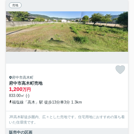
売地
府中市高木町
府中市高木町売地
1,200
万円
833.00㎡ (-)
福塩線「高木」駅 徒歩13分車3分 1.3km
JR高木駅徒歩圏内、広々とした売地です。住宅用地におすすめの落ち着
いた住環境です。
販売中の区画