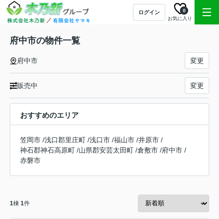
0
ログイン
お気に入り
府中市の物件一覧
府中市
変更
販売中
変更
おすすめのエリア
笠岡市
/
浅口郡里庄町
/
浅口市
/
福山市
/
井原市
/
神石郡神石高原町
/
山県郡安芸太田町
/
倉敷市
/
府中市
/
赤磐市
1
棟
1
件