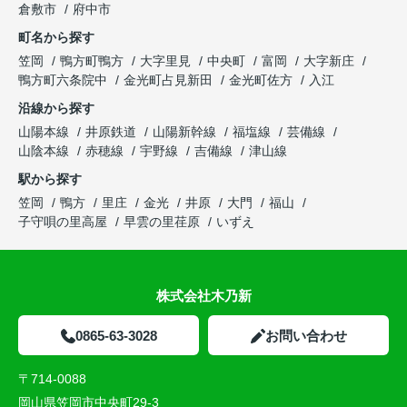
倉敷市
府中市
町名から探す
笠岡
鴨方町鴨方
大字里見
中央町
富岡
大字新庄
鴨方町六条院中
金光町占見新田
金光町佐方
入江
沿線から探す
山陽本線
井原鉄道
山陽新幹線
福塩線
芸備線
山陰本線
赤穂線
宇野線
吉備線
津山線
駅から探す
笠岡
鴨方
里庄
金光
井原
大門
福山
子守唄の里高屋
早雲の里荏原
いずえ
株式会社木乃新
0865-63-3028
お問い合わせ
〒714-0088
岡山県笠岡市中央町29-3