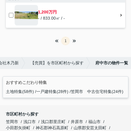
1,200万円
- / 833.00㎡ / -
1
会社木乃新
【売買】を市区町村から探す
府中市の物件一覧
おすすめこだわり特集
土地特集(58件)
一戸建特集(28件)
笠岡市 中古住宅特集(24件)
市区町村から探す
笠岡市
浅口市
浅口郡里庄町
井原市
福山市
小田郡矢掛町
神石郡神石高原町
山県郡安芸太田町