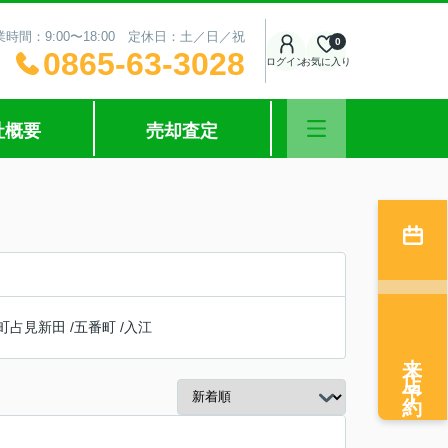
業時間：9:00〜18:00 定休日：土／日／祝
0
0865-63-3028
ログイン
お気に入り
社概要
売却査定
町占見新田
/
五番町
/
入江
来店予約