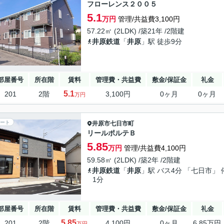
フローレンス２００５
5.1
万円
管理/共益費3,100円
57.22㎡ (2LDK) /築21年 /2階建
井原鉄道
「
井原
」駅 徒歩9分
部屋番号
所在階
賃料
管理費・共益費
敷金/保証金
礼金
5.1
201
2階
3,100円
0ヶ月
0ヶ月
万円
ート
井原市
七日市町
リールポルテＢ
5.85
万円
管理/共益費4,100円
59.58㎡ (2LDK) /築2年 /2階建
井原鉄道
「
井原
」駅 バス4分 「七日市」 
1分
部屋番号
所在階
賃料
管理費・共益費
敷金/保証金
礼金
5.85
201
2階
4,100円
0ヶ月
6.85万円
万円