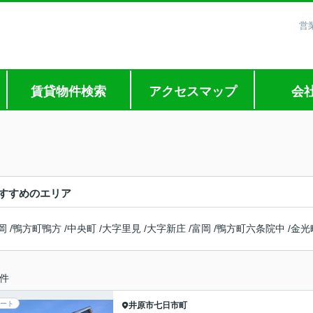
営
賃貸物件検索
アクセスマップ
会
すすめのエリア
岡
/
鴨方町鴨方
/
中央町
/
大字里見
/
大字新庄
/
富岡
/
鴨方町六条院中
/
金光
件
ート
井原市
七日市町