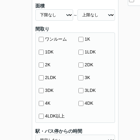
面積
～
間取り
ワンルーム
1K
1DK
1LDK
2K
2DK
2LDK
3K
3DK
3LDK
4K
4DK
4LDK以上
駅・バス停からの時間