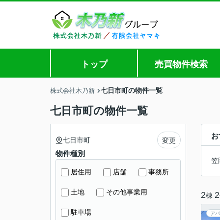
トップ
売買物件検索
七日市町の物件一覧
株式会社木乃新
七日市町の物件一覧
お
七日市町
変更
物件種別
笠
居住用
店舗
事務所
土地
その他事業用
2
2
棟
駐車場
アパ