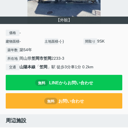
【外観】
-
価格
-
-(-)
9SK
建物面積
土地面積
間取り
築54年
築年数
岡山県
笠岡市
笠岡
2233-3
所在地
山陽本線
「
笠岡
」駅 徒歩3分車1分 0.2km
交通
LINEからお問い合わせ
無料
お問い合わせ
無料
周辺施設