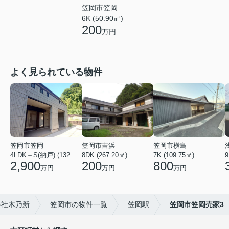
笠岡市笠岡
6K (50.90㎡)
200
万円
よく見られている物件
笠岡市笠岡
笠岡市吉浜
笠岡市横島
4LDK＋S(納戸) (132.14㎡)
8DK (267.20㎡)
7K (109.75㎡)
9
2,900
200
800
万円
万円
万円
会社木乃新
笠岡市の物件一覧
笠岡駅
笠岡市笠岡売家3