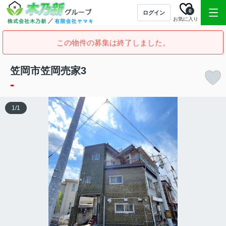
0
ログイン
お気に入り
この物件の募集は終了しました。
笠岡市笠岡売家3
-
1
/
1