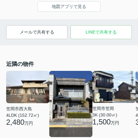
地図アプリで見る
メールで共有する
LINEで共有する
近隣の物件
笠岡市笠岡
笠岡市西大島
3K (30.00㎡)
4LDK (152.72㎡)
4
1,500
2,480
万円
万円