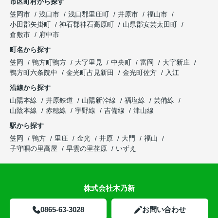
市区町村から探す
笠岡市
浅口市
浅口郡里庄町
井原市
福山市
小田郡矢掛町
神石郡神石高原町
山県郡安芸太田町
倉敷市
府中市
町名から探す
笠岡
鴨方町鴨方
大字里見
中央町
富岡
大字新庄
鴨方町六条院中
金光町占見新田
金光町佐方
入江
沿線から探す
山陽本線
井原鉄道
山陽新幹線
福塩線
芸備線
山陰本線
赤穂線
宇野線
吉備線
津山線
駅から探す
笠岡
鴨方
里庄
金光
井原
大門
福山
子守唄の里高屋
早雲の里荏原
いずえ
株式会社木乃新
0865-63-3028
お問い合わせ