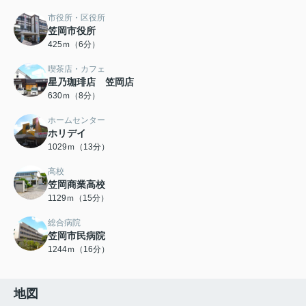
市役所・区役所
笠岡市役所
425ｍ（6分）
喫茶店・カフェ
星乃珈琲店 笠岡店
630ｍ（8分）
ホームセンター
ホリデイ
1029ｍ（13分）
高校
笠岡商業高校
1129ｍ（15分）
総合病院
笠岡市民病院
1244ｍ（16分）
地図