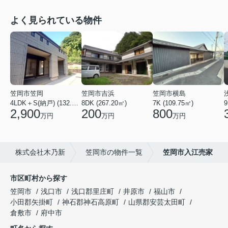
よく見られている物件
笠岡市笠岡
笠岡市吉浜
笠岡市横島
4LDK＋S(納戸) (132.14㎡)
8DK (267.20㎡)
7K (109.75㎡)
9
2,900
200
800
万円
万円
万円
株式会社木乃新
笠岡市の物件一覧
笠岡市入江売家
市区町村から探す
笠岡市
浅口市
浅口郡里庄町
井原市
福山市
小田郡矢掛町
神石郡神石高原町
山県郡安芸太田町
倉敷市
府中市