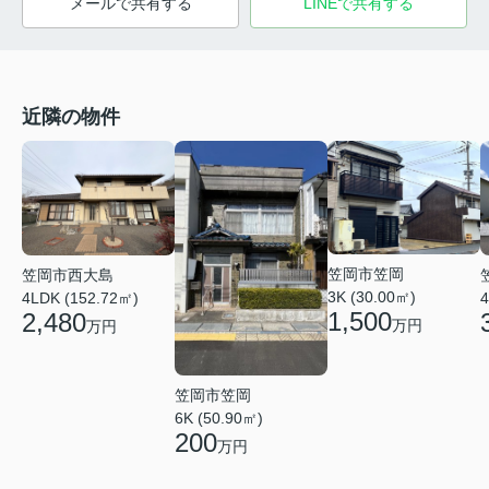
メールで共有する
LINEで共有する
近隣の物件
笠岡市笠岡
笠岡市西大島
3K (30.00㎡)
4LDK (152.72㎡)
4
1,500
2,480
万円
万円
笠岡市笠岡
6K (50.90㎡)
200
万円