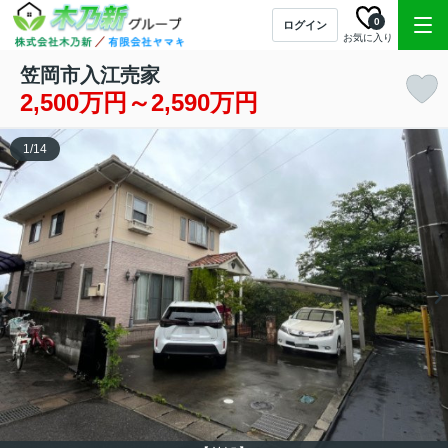
0
ログイン
お気に入り
笠岡市入江売家
2,500万円～2,590万円
1
/
14