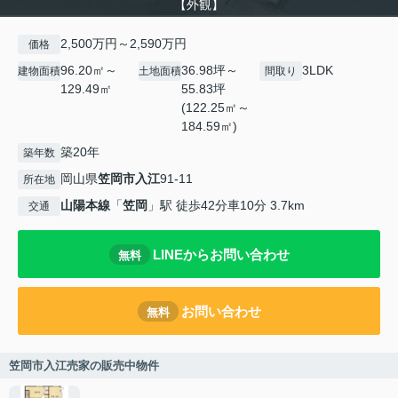
【外観】
2,500万円～2,590万円
価格
96.20㎡～
36.98坪～
3LDK
建物面積
土地面積
間取り
129.49㎡
55.83坪
(122.25㎡～
184.59㎡)
築20年
築年数
岡山県
笠岡市
入江
91-11
所在地
山陽本線
「
笠岡
」駅 徒歩42分車10分 3.7km
交通
LINEからお問い合わせ
無料
お問い合わせ
無料
笠岡市入江売家の販売中物件