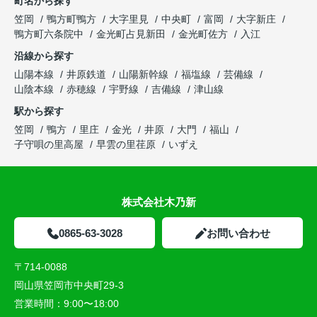
町名から探す
笠岡
鴨方町鴨方
大字里見
中央町
富岡
大字新庄
鴨方町六条院中
金光町占見新田
金光町佐方
入江
沿線から探す
山陽本線
井原鉄道
山陽新幹線
福塩線
芸備線
山陰本線
赤穂線
宇野線
吉備線
津山線
駅から探す
笠岡
鴨方
里庄
金光
井原
大門
福山
子守唄の里高屋
早雲の里荏原
いずえ
株式会社木乃新
0865-63-3028
お問い合わせ
〒714-0088
岡山県笠岡市中央町29-3
営業時間：
9:00〜18:00