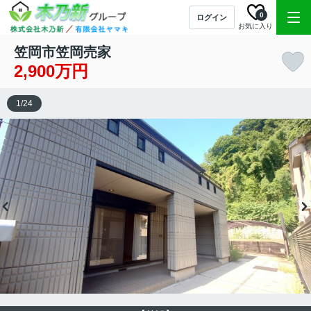
0
ログイン
お気に入り
笠岡市笠岡売家
2,900万円
1
/
24