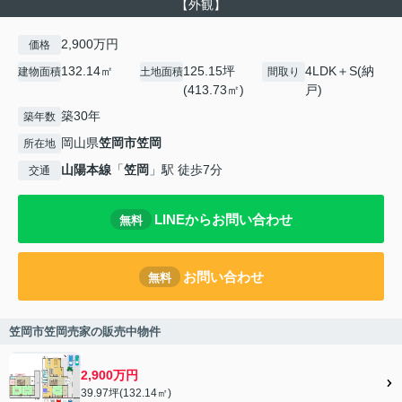
【外観】
2,900万円
価格
132.14㎡
125.15坪
4LDK＋S(納
建物面積
土地面積
間取り
(413.73㎡)
戸)
築30年
築年数
岡山県
笠岡市
笠岡
所在地
山陽本線
「
笠岡
」駅 徒歩7分
交通
LINEからお問い合わせ
無料
お問い合わせ
無料
笠岡市笠岡売家の販売中物件
2,900万円
39.97坪(132.14㎡)