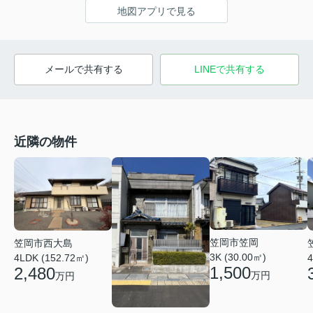
地図アプリで見る
メールで共有する
LINEで共有する
近隣の物件
笠岡市笠岡
笠岡市西大島
3K (30.00㎡)
4LDK (152.72㎡)
4
1,500
2,480
万円
万円