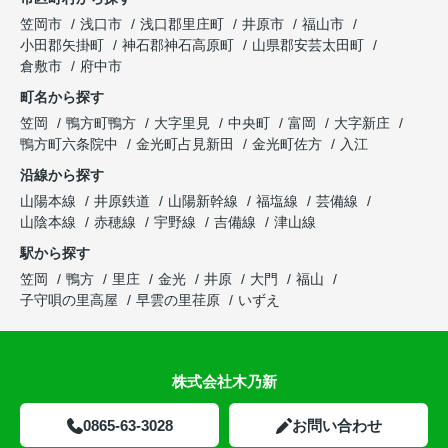
笠岡市
浅口市
浅口郡里庄町
井原市
福山市
小田郡矢掛町
神石郡神石高原町
山県郡安芸太田町
倉敷市
府中市
町名から探す
笠岡
鴨方町鴨方
大字里見
中央町
富岡
大字新庄
鴨方町六条院中
金光町占見新田
金光町佐方
入江
沿線から探す
山陽本線
井原鉄道
山陽新幹線
福塩線
芸備線
山陰本線
赤穂線
宇野線
吉備線
津山線
駅から探す
笠岡
鴨方
里庄
金光
井原
大門
福山
子守唄の里高屋
早雲の里荏原
いずえ
株式会社木乃新
0865-63-3028
お問い合わせ