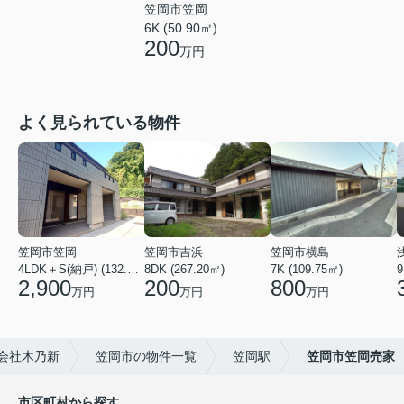
笠岡市笠岡
6K (50.90㎡)
200
万円
よく見られている物件
笠岡市笠岡
笠岡市吉浜
笠岡市横島
4LDK＋S(納戸) (132.14㎡)
8DK (267.20㎡)
7K (109.75㎡)
9
2,900
200
800
万円
万円
万円
会社木乃新
笠岡市の物件一覧
笠岡駅
笠岡市笠岡売家
市区町村から探す