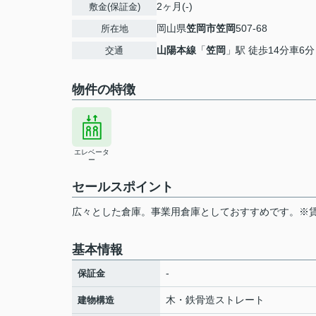
2ヶ月(-)
敷金(保証金)
岡山県
笠岡市
笠岡
507-68
所在地
山陽本線
「
笠岡
」駅 徒歩14分車6分 
交通
物件の特徴
エレベータ
ー
セールスポイント
広々とした倉庫。事業用倉庫としておすすめです。※
基本情報
-
保証金
木・鉄骨造ストレート
建物構造