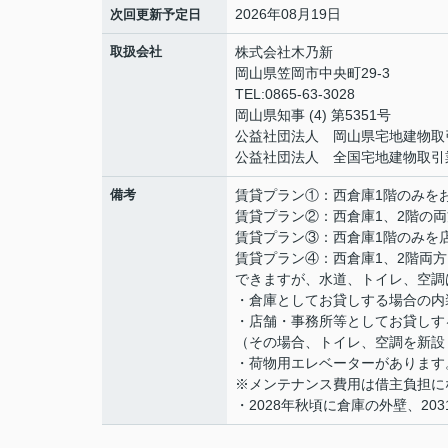
2026年08月19日
次回更新予定日
取扱会社
株式会社木乃新
岡山県笠岡市中央町29-3
TEL:0865-63-3028
岡山県知事 (4) 第5351号
公益社団法人 岡山県宅地建物取
公益社団法人 全国宅地建物取引
備考
賃貸プラン①：西倉庫1階のみをお貸
賃貸プラン②：西倉庫1、2階の両方
賃貸プラン③：西倉庫1階のみを店
賃貸プラン④：西倉庫1、2階両方
できますが、水道、トイレ、空調
・倉庫としてお貸しする場合の内
・店舗・事務所等としてお貸しす
（その場合、トイレ、空調を新設
・荷物用エレベーターがあります
※メンテナンス費用は借主負担に
・2028年秋頃に倉庫の外壁、2