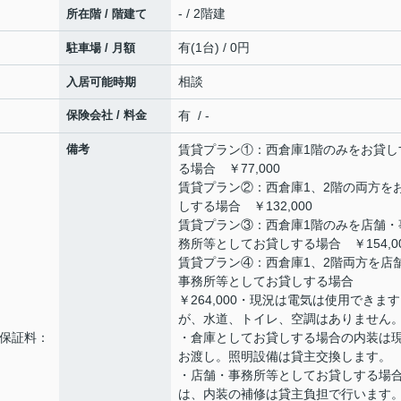
- / 2階建
所在階 / 階建て
有(1台) / 0円
駐車場 / 月額
相談
入居可能時期
保険会社 / 料金
有 / -
備考
賃貸プラン①：西倉庫1階のみをお貸し
る場合 ￥77,000
賃貸プラン②：西倉庫1、2階の両方を
しする場合 ￥132,000
賃貸プラン③：西倉庫1階のみを店舗・
務所等としてお貸しする場合 ￥154,0
賃貸プラン④：西倉庫1、2階両方を店
事務所等としてお貸しする場合
￥264,000・現況は電気は使用できます
が、水道、トイレ、空調はありません
額保証料：
・倉庫としてお貸しする場合の内装は
お渡し。照明設備は貸主交換します。
・店舗・事務所等としてお貸しする場
は、内装の補修は貸主負担で行います