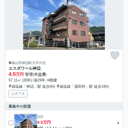
福山市神辺町大字川北
エスポワール神辺
4.5
万円
管理/共益費-
57.11㎡ (3DK) /築29年 /4階建
福塩線「神辺」駅 徒歩9分
福塩線「湯田村」駅 徒歩19分
公共下水
募集中の部屋
203
4.5万円