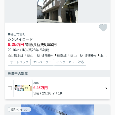
福山市西町
シンメイロード
6.25
万円
管理/共益費8,000円
29.16㎡ (1K) /築23年 /6階建
山陽本線「福山」駅 徒歩6分
福塩線「福山」駅 徒歩6分
山陽新幹線「福山」駅 徒歩6分
オートロック
エレベーター
インターネット対応
募集中の部屋
306
6.25万円
3階 / 29.16㎡ / 1K
賃貸マンション