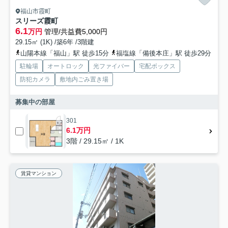
福山市霞町
スリーズ霞町
6.1
万円
管理/共益費5,000円
29.15㎡ (1K) /築6年 /3階建
山陽本線「福山」駅 徒歩15分
福塩線「備後本庄」駅 徒歩29分
駐輪場
オートロック
光ファイバー
宅配ボックス
防犯カメラ
敷地内ごみ置き場
募集中の部屋
301
6.1万円
3階 / 29.15㎡ / 1K
賃貸マンション