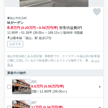
福山市松浜町
Mガーデン
6.6
万円 (0.29万円～0.56万円/坪)
管理/共益費0円
11.80坪～51.16坪 (39.00㎡～169.13㎡) /築46年 /6階建
山陽本線「福山」駅 徒歩17分
公共下水
福山市松浜町にある貸店舗・事務所です。ケーズデンキ福山店の駐車場
の隣に立地しているので飲食業に特にオススメな物件です。事...
もっと
見る
募集中の物件
203
6.6万円 (0.56万円/坪)
2階 / 11.80坪 (39.00㎡)
207
11万円 (0.56万円/坪)