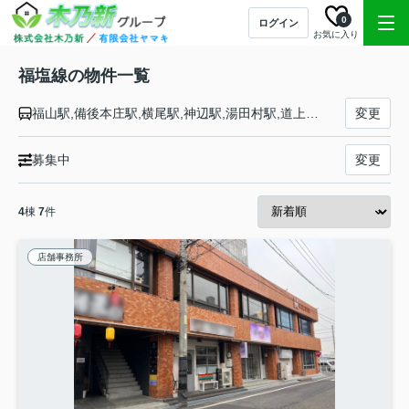
0
ログイン
お気に入り
福塩線の物件一覧
福山駅,備後本庄駅,横尾駅,神辺駅,湯田村駅,道上駅,万能倉駅,駅家駅,近田駅,戸手駅,上戸手駅,新市駅,高木駅,鵜飼駅,府中駅,下川辺駅,中畑駅,河佐駅,備後三川駅,備後矢野駅,上下駅,甲奴駅,梶田駅,備後安田駅,吉舎駅,三良坂駅,塩町駅,神杉駅,八次駅,三次駅
変更
募集中
変更
4
棟
7
件
店舗事務所