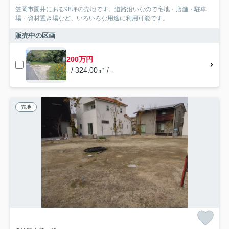
笠岡市園井にある98坪の売地です。道路沿いなので宅地・店舗・駐車
場・資材置き場など、いろいろな用途に利用可能です。
販売中の区画
200万円
- / 324.00㎡ / -
売地