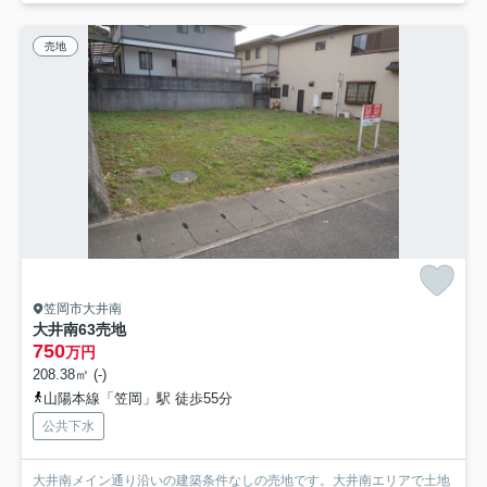
売地
笠岡市大井南
大井南63売地
750
万円
208.38㎡ (-)
山陽本線「笠岡」駅 徒歩55分
公共下水
大井南メイン通り沿いの建築条件なしの売地です。大井南エリアで土地