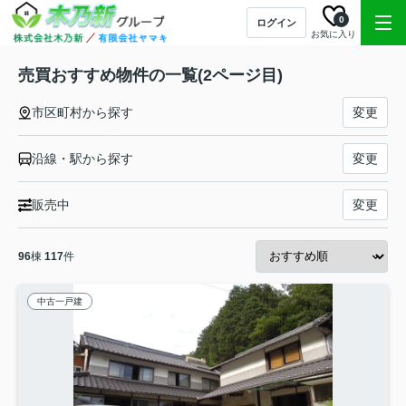
0
ログイン
お気に入り
売買おすすめ物件の一覧(2ページ目)
市区町村から探す
変更
沿線・駅から探す
変更
販売中
変更
96
棟
117
件
中古一戸建