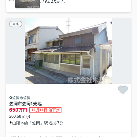
- / 64.45㎡ / -
売地
笠岡市笠岡
笠岡市笠岡1売地
650
万円
11月11日 値下げ
260.58㎡ (-)
山陽本線「笠岡」駅 徒歩7分