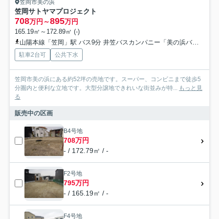
笠岡市美の浜
笠岡サトヤマプロジェクト
708
895
万円～
万円
165.19㎡～172.89㎡ (-)
山陽本線「笠岡」駅 バス9分 井笠バスカンパニー「美の浜バスターミナル」 停歩3分
駐車2台可
公共下水
笠岡市美の浜にある約52坪の売地です。スーパー、コンビニまで徒歩5
分圏内と便利な立地です。大型分譲地できれいな街並みが特...
もっと見
る
販売中の区画
B4号地
708万円
- / 172.79㎡ / -
F2号地
795万円
- / 165.19㎡ / -
F4号地