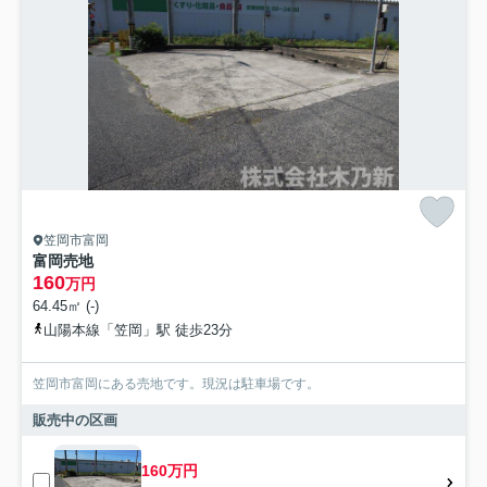
笠岡市富岡
富岡売地
160
万円
64.45㎡ (-)
山陽本線「笠岡」駅 徒歩23分
笠岡市富岡にある売地です。現況は駐車場です。
販売中の区画
160万円