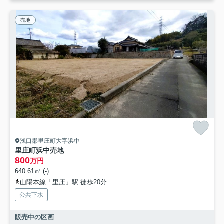
売地
浅口郡里庄町大字浜中
里庄町浜中売地
800
万円
640.61㎡ (-)
山陽本線「里庄」駅 徒歩20分
公共下水
販売中の区画