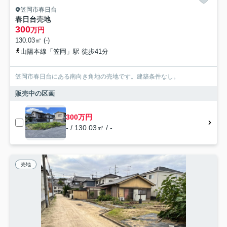
笠岡市春日台
春日台売地
300
万円
130.03㎡ (-)
山陽本線「笠岡」駅 徒歩41分
笠岡市春日台にある南向き角地の売地です。建築条件なし。
販売中の区画
300万円
- / 130.03㎡ / -
売地