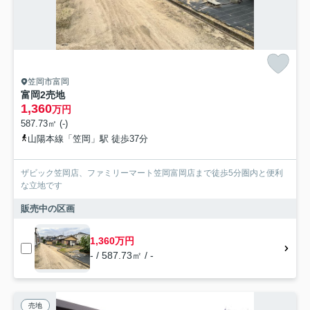
笠岡市富岡
富岡2売地
1,360
万円
587.73㎡ (-)
山陽本線「笠岡」駅 徒歩37分
ザビック笠岡店、ファミリーマート笠岡富岡店まで徒歩5分圏内と便利
な立地です
販売中の区画
1,360万円
- / 587.73㎡ / -
売地