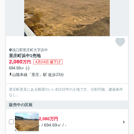
浅口郡里庄町大字浜中
里庄町浜中1売地
2,080
万円
4月24日 値下げ
694.69㎡ (-)
山陽本線「里庄」駅 徒歩23分
里庄町里見にある眺望のいい約210坪の土地です。分割可能。建築条件
なし。
販売中の区画
2,080万円
- / 694.69㎡ / -