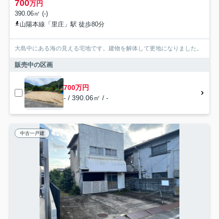
700
万円
390.06㎡ (-)
山陽本線「里庄」駅 徒歩80分
大島中にある海の見える宅地です。建物を解体して更地になりました。
販売中の区画
700万円
- / 390.06㎡ / -
中古一戸建