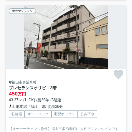
中古マンション
福山市多治米町
プレセランスオリビエ2階
450
万円
43.37㎡ (1LDK) /築35年 /5階建
山陽本線「福山」駅 徒歩39分
駐輪場
オートロック
宅配ボックス
公共下水
【オーナーチェンジ物件】福山市多治米町にある中古マンションです