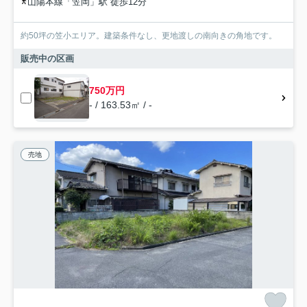
山陽本線「笠岡」駅 徒歩12分
約50坪の笠小エリア。建築条件なし、更地渡しの南向きの角地です。
販売中の区画
750万円
- / 163.53㎡ / -
売地