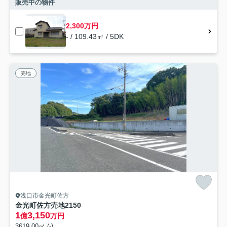
販売中の物件
2,300万円
- / 109.43㎡ / 5DK
売地
浅口市金光町佐方
金光町佐方売地2150
1
3,150
億
万円
3619.00㎡ (-)