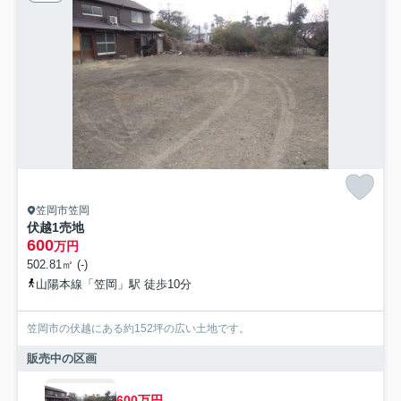
笠岡市笠岡
伏越1売地
600
万円
502.81㎡ (-)
山陽本線「笠岡」駅 徒歩10分
笠岡市の伏越にある約152坪の広い土地です。
販売中の区画
600万円