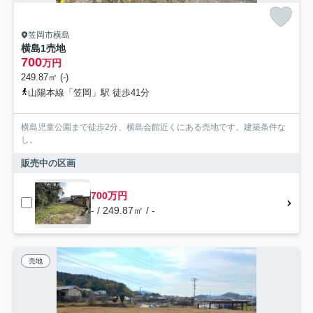
笠岡市横島
横島1売地
700
万円
249.87㎡ (-)
山陽本線「笠岡」駅 徒歩41分
横島児童公園まで徒歩2分、横島会館近くにある売地です。建築条件な
し。
販売中の区画
700万円
- / 249.87㎡ / -
売地