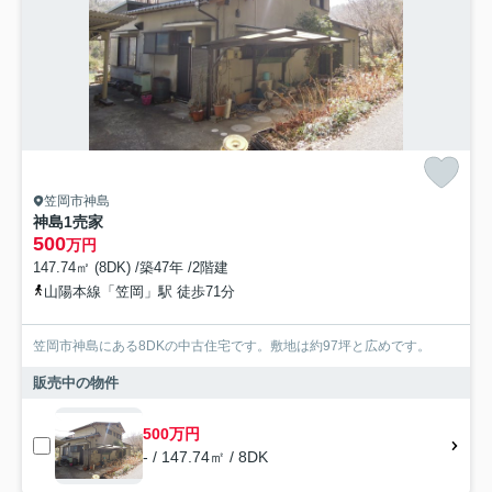
笠岡市神島
神島1売家
500
万円
147.74㎡ (8DK) /築47年 /2階建
山陽本線「笠岡」駅 徒歩71分
笠岡市神島にある8DKの中古住宅です。敷地は約97坪と広めです。
販売中の物件
500万円
- / 147.74㎡ / 8DK