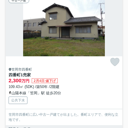
中古一戸建
笠岡市四番町
四番町1売家
2,300
万円
2月4日 値下げ
109.43㎡ (5DK) /築50年 /2階建
山陽本線「笠岡」駅 徒歩20分
公共下水
笠岡市四番町に広い中古一戸建てが出ました。番町エリアで、便利な立
地です。