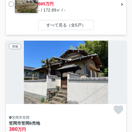
885万円
- / 172.89㎡ / -
すべて見る（全5戸）
売地
笠岡市笠岡
笠岡市笠岡6売地
380
万円