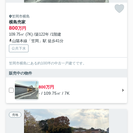
笠岡市横島
横島売家
800
万円
109.75㎡ (7K) /築122年 /1階建
山陽本線「笠岡」駅 徒歩41分
公共下水
笠岡市横島にある約100坪の中古一戸建てです。
販売中の物件
800万円
- / 109.75㎡ / 7K
売地