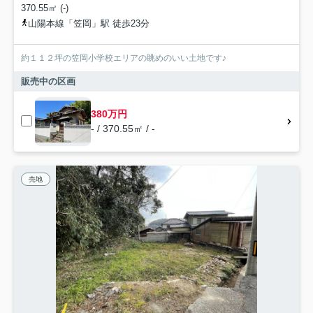
370.55㎡ (-)
山陽本線「笠岡」駅 徒歩23分
約１１２坪の笠岡小学校エリアの眺めのいい土地です♪
販売中の区画
380万円
- / 370.55㎡ / -
売地