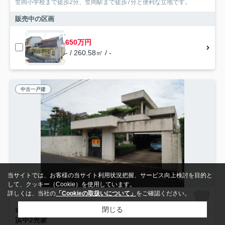
笠岡小学校まで徒歩2分、笠岡駅まで徒歩7分と便利な立地です。
販売中の区画
650万円
- / 260.58㎡ / -
中古一戸建
当サイトでは、お客様の当サイト利用状況把握、サービス向上検討を目的と
して、クッキー（Cookie）を使用しています。
詳しくは、当社の
「Cookieの取扱いについて」
をご確認ください。
閉じる
浅口郡里庄町大字浜中
浜中2売家