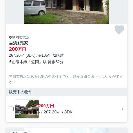
笠岡市吉浜
吉浜1売家
200
万円
267.20㎡ (8DK) /築106年 /2階建
山陽本線「笠岡」駅 徒歩52分
笠岡市吉浜にある8DKの中古住宅です。静かな田舎暮らしはいかがです
か？
販売中の物件
200万円
- / 267.20㎡ / 8DK