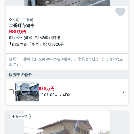
笠岡市二番町
二番町売物件
980
万円
61.06㎡ (4DK) /築52年 /2階建
山陽本線「笠岡」駅 徒歩26分
笠岡市二番町にある約50坪の売り物件。小学校まで徒歩3分と便利な立
地です。
販売中の物件
980万円
- / 61.06㎡ / 4DK
中古一戸建