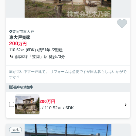
笠岡市東大戸
東大戸売家
200
万円
110.52㎡ (6DK) /築51年 /2階建
山陽本線「笠岡」駅 徒歩73分
庭が広い中古一戸建て。 リフォームは必要ですが田舎暮らしはいかがで
すか？
販売中の物件
200万円
- / 110.52㎡ / 6DK
売地