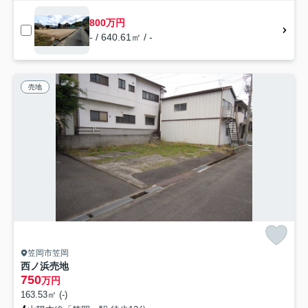
800万円
- / 640.61㎡ / -
売地
笠岡市笠岡
西ノ浜売地
750
万円
163.53㎡ (-)