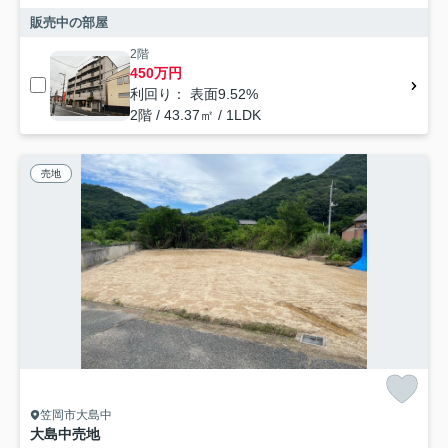
販売中の部屋
2階
450万円
利回り： 表面9.52%
2階 / 43.37㎡ / 1LDK
売地
笠岡市大島中
大島中売地