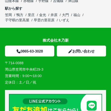
山陰本線
赤穂線
宇野線
吉備線
津山線
駅から探す
笠岡
鴨方
里庄
金光
井原
大門
福山
子守唄の里高屋
早雲の里荏原
いずえ
株式会社木乃新
0865-63-3028
お問い合わせ
〒714-0088
岡山県笠岡市中央町29-3
営業時間：
9:00〜18:00
定休日：
土／日／祝