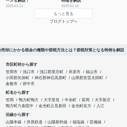
ースも解説！
特徴を解説
2025.01.21
2025.01.14
もっと見る
ブログトップへ
の売却にかかる税金の種類や節税方法とは？節税対策となる特例を解説
市区町村から探す
笠岡市
浅口市
浅口郡里庄町
井原市
福山市
小田郡矢掛町
神石郡神石高原町
山県郡安芸太田町
倉敷市
府中市
町名から探す
笠岡
鴨方町鴨方
大字里見
中央町
富岡
大字新庄
鴨方町六条院中
金光町占見新田
金光町佐方
入江
沿線から探す
山陽本線
井原鉄道
山陽新幹線
福塩線
芸備線