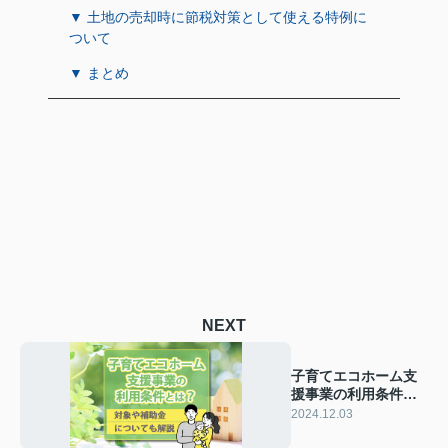
▼ 土地の売却時に節税対策として使える特例に
ついて
▼ まとめ
NEXT
子育てエコホーム支
援事業の利用条件と
は？対象や補助金に
2024.12.03
ついても解説