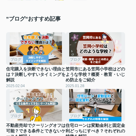
”ブログ”おすすめ記事
ブログ
ブログ
住宅購入を決断できない理由と
笠岡市にある笠岡小学校はどの
は？決断しやすいタイミングを
ような学校？概要・教育・いじ
解説
め防止をご紹介
2025.02.04
2025.01.28
ブログ
ブログ
不動産売却でクーリングオフは
住宅ローンは変動金利と固定金
可能？できる条件とできないケ
利どっちにすべき？それぞれの